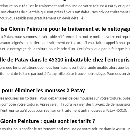
 Peinture pour réaliser le traitement anti-mousse de votre toiture à Patay et que
os chargés de clientèle qui sont prêts à vous satisfaire. Nos prix de traitement 
 nous vous établissons gratuitement un devis détaillé.
rise Glonin Peinture pour le traitement et le nettoyag
té à Patay, nous sommes de véritable référence dans notre métier. Notre entrepri
avaux soignés en matière de traitement de toiture. Si vous faites appel à nous 
t et le nettoyage de la toiture pour le prix d’un. Ceci s’explique par le fait que l
ille de Patay dans le 45310 imbattable chez l’entrepri
ens que les prestations que nous fournissons sont de grande qualité alors que les 
tement de toiture partout à Patay, ville où se trouve notre siège. Pour des servic
 pour éliminer les mousses à Patay
es mousses sur toiture ! Pour débarrasser de ces mousses sur votre toiture, opte
compose votre toiture. Après cela, il faudra réaliser des travaux de démoussage 
st l’entreprise qu’il vous pour réaliser un traitement anti mousses à Patay 45310.
lonin Peinture : quels sont les tarifs ?
us voulez nous confier le traitement anti-mousse de votre toiture dans le 45310, 