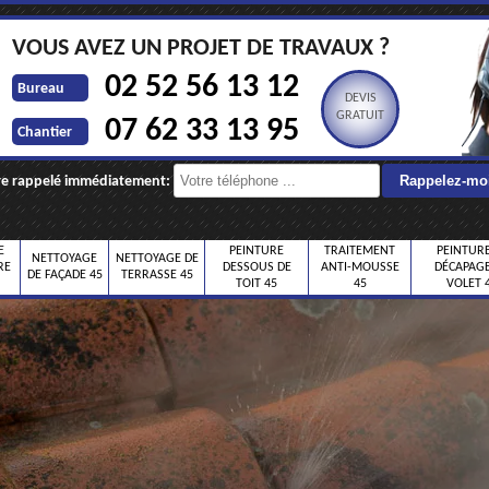
VOUS AVEZ UN PROJET DE TRAVAUX ?
02 52 56 13 12
Bureau
DEVIS
GRATUIT
07 62 33 13 95
Chantier
re rappelé immédiatement:
E
PEINTURE
TRAITEMENT
PEINTURE
NETTOYAGE
NETTOYAGE DE
RE
DESSOUS DE
ANTI-MOUSSE
DÉCAPAGE
DE FAÇADE 45
TERRASSE 45
TOIT 45
45
VOLET 