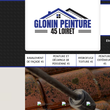
Et
PEINTURE ET
PEINTUR
RAVALEMENT
HYDROFUGE
DÉCAPAGE DE
EXTÉRIEU
DE FAÇADE 45
TOITURE 45
PERSIENNE 45
45