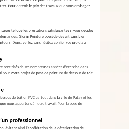
écialiste en la mise en place des planches de rive, en
ntrer. Pour obtenir le prix des travaux que vous envisagez
tages tel que les prestations satisfaisantes si vous décidez
s demandes, Glonin Peinture possède des artisans bien
ours. Donc, veillez sans hésitez confier vos projets à
y
aire sont tirés de ses nombreuses années d’exercice dans
ui pour votre projet de pose de peinture de dessous de toit
re
ssous de toit en PVC partout dans la ville de Patay et les
s que nous apportons à notre travail. Pour la pose de
d’un professionnel
n, évitant ainsi l’accélération de la détérioration de