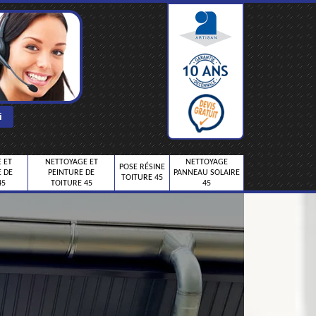
 ET
NETTOYAGE ET
NETTOYAGE
POSE RÉSINE
 DE
PEINTURE DE
PANNEAU SOLAIRE
TOITURE 45
45
TOITURE 45
45