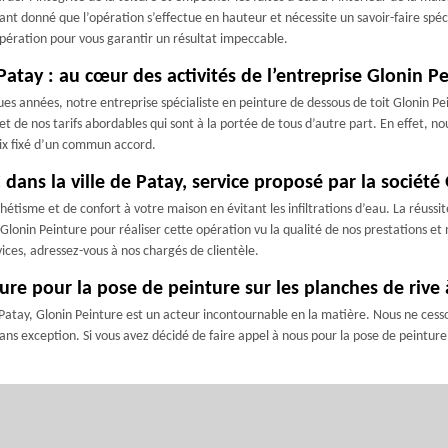
tant donné que l’opération s’effectue en hauteur et nécessite un savoir-faire spé
opération pour vous garantir un résultat impeccable.
atay : au cœur des activités de l’entreprise Glonin P
ques années, notre entreprise spécialiste en peinture de dessous de toit Glonin P
 et de nos tarifs abordables qui sont à la portée de tous d’autre part. En effet, 
rix fixé d’un commun accord.
 dans la ville de Patay, service proposé par la société
hétisme et de confort à votre maison en évitant les infiltrations d’eau. La réussite
Glonin Peinture pour réaliser cette opération vu la qualité de nos prestations et n
vices, adressez-vous à nos chargés de clientèle.
ture pour la pose de peinture sur les planches de rive
 Patay, Glonin Peinture est un acteur incontournable en la matière. Nous ne cesso
ns exception. Si vous avez décidé de faire appel à nous pour la pose de peinture 