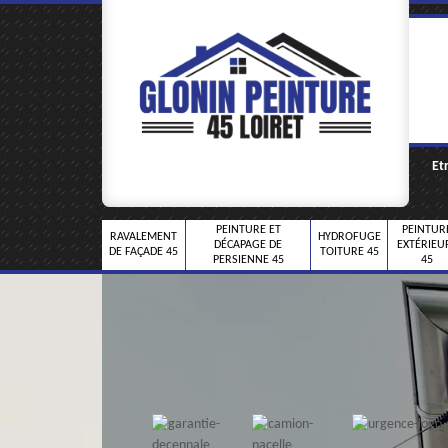
Et
PEINTURE ET
PEINTUR
RAVALEMENT
HYDROFUGE
DÉCAPAGE DE
EXTÉRIEU
DE FAÇADE 45
TOITURE 45
PERSIENNE 45
45