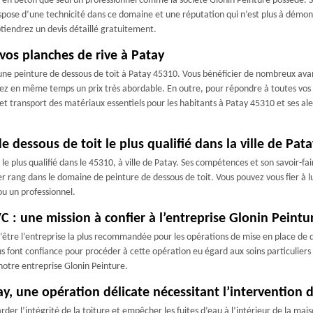
e en béton que seul un professionnel comme la société Glonin Peinture possède. Sp
 dispose d’une technicité dans ce domaine et une réputation qui n’est plus à démo
obtiendrez un devis détaillé gratuitement.
 vos planches de rive à Patay
d’une peinture de dessous de toit à Patay 45310. Vous bénéficier de nombreux avan
erez en même temps un prix très abordable. En outre, pour répondre à toutes vo
transport des matériaux essentiels pour les habitants à Patay 45310 et ses alent
e dessous de toit le plus qualifié dans la ville de Pata
t le plus qualifié dans le 45310, à ville de Patay. Ses compétences et son savoir-f
ier rang dans le domaine de peinture de dessous de toit. Vous pouvez vous fier à l
ou un professionnel.
C : une mission à confier à l’entreprise Glonin Peintu
être l’entreprise la plus recommandée pour les opérations de mise en place de de
nous font confiance pour procéder à cette opération eu égard aux soins particulier
 notre entreprise Glonin Peinture.
, une opération délicate nécessitant l’intervention 
er l’intégrité de la toiture et empêcher les fuites d’eau à l’intérieur de la maiso