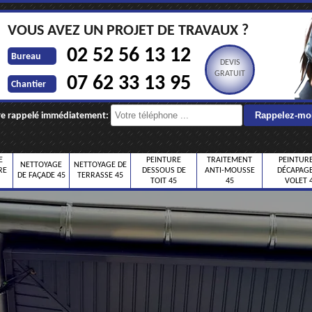
VOUS AVEZ UN PROJET DE TRAVAUX ?
02 52 56 13 12
Bureau
DEVIS
GRATUIT
07 62 33 13 95
Chantier
re rappelé immédiatement:
E
PEINTURE
TRAITEMENT
PEINTURE
NETTOYAGE
NETTOYAGE DE
RE
DESSOUS DE
ANTI-MOUSSE
DÉCAPAGE
DE FAÇADE 45
TERRASSE 45
TOIT 45
45
VOLET 