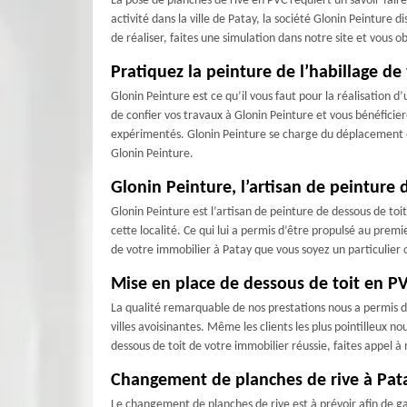
La pose de planches de rive en PVC requiert un savoir-fair
activité dans la ville de Patay, la société Glonin Peinture
de réaliser, faites une simulation dans notre site et vous 
Pratiquez la peinture de l’habillage de
Glonin Peinture est ce qu’il vous faut pour la réalisation 
de confier vos travaux à Glonin Peinture et vous bénéfici
expérimentés. Glonin Peinture se charge du déplacement et 
Glonin Peinture.
Glonin Peinture, l’artisan de peinture d
Glonin Peinture est l’artisan de peinture de dessous de toi
cette localité. Ce qui lui a permis d’être propulsé au prem
de votre immobilier à Patay que vous soyez un particulier 
Mise en place de dessous de toit en PV
La qualité remarquable de nos prestations nous a permis d’
villes avoisinantes. Même les clients les plus pointilleux 
dessous de toit de votre immobilier réussie, faites appel à
Changement de planches de rive à Patay
Le changement de planches de rive est à prévoir afin de gard