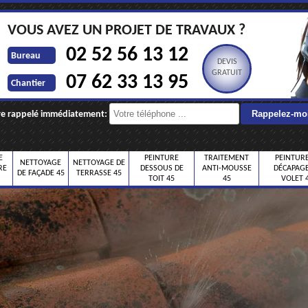
VOUS AVEZ UN PROJET DE TRAVAUX ?
02 52 56 13 12
Bureau
DEVIS
GRATUIT
07 62 33 13 95
Chantier
re rappelé immédiatement:
E
PEINTURE
TRAITEMENT
PEINTURE
NETTOYAGE
NETTOYAGE DE
RE
DESSOUS DE
ANTI-MOUSSE
DÉCAPAGE
DE FAÇADE 45
TERRASSE 45
TOIT 45
45
VOLET 