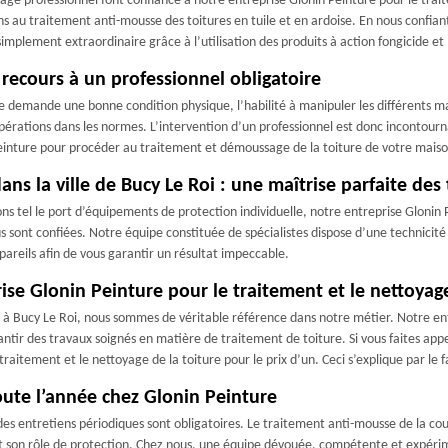
sage professionnel font confiance à notre entreprise Glonin Peinture pour le trai
 au traitement anti-mousse des toitures en tuile et en ardoise. En nous confiant
implement extraordinaire grâce à l’utilisation des produits à action fongicide et 
recours à un professionnel obligatoire
 demande une bonne condition physique, l’habilité à manipuler les différents mat
érations dans les normes. L’intervention d’un professionnel est donc incontournab
 Peinture pour procéder au traitement et démoussage de la toiture de votre maiso
ns la ville de Bucy Le Roi : une maîtrise parfaite de
ions tel le port d’équipements de protection individuelle, notre entreprise Gloni
s sont confiées. Notre équipe constituée de spécialistes dispose d’une technicité s
pareils afin de vous garantir un résultat impeccable.
rise Glonin Peinture pour le traitement et le nettoyag
té à Bucy Le Roi, nous sommes de véritable référence dans notre métier. Notre en
ntir des travaux soignés en matière de traitement de toiture. Si vous faites app
 traitement et le nettoyage de la toiture pour le prix d’un. Ceci s’explique par le 
ute l’année chez Glonin Peinture
, des entretiens périodiques sont obligatoires. Le traitement anti-mousse de la c
t son rôle de protection. Chez nous, une équipe dévouée, compétente et expérim