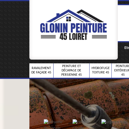
Et
PEINTURE ET
PEINTUR
RAVALEMENT
HYDROFUGE
DÉCAPAGE DE
EXTÉRIEU
DE FAÇADE 45
TOITURE 45
PERSIENNE 45
45