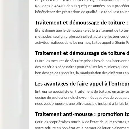
Les propriétaires d’immobilier à usage d’habitation et à u
Roi, dans le 45410, depuis quelques années, nous procédons
bénéficierez des prestations de qualité. Le rendu est tout s
Traitement et démoussage de toiture : 
Étant donné que le démoussage et le traitement de toiture
méthodes, seul un professionnel est apte à effectuer ces op
activités réalisées dans les normes, faites appel à Glonin
Traitement et démoussage de toiture da
Outre les mesures de sécurité prises lors de nos intervent
des matériels nécessaires pour réaliser les missions qui nou
bon dosage des produits, la manipulation des différents ap
Les avantages de faire appel à l’entrep
Entreprise spécialiste en traitement de toiture, en activi
équipe de professionnels chevronnés capables de vous gara
nous vous proposons une offre spéciale incluant à la fois le
Traitement anti-mousse : promotion to
Pour les propriétaires soucieux de l’état de leurs toitures
votre toiture en bon état et la permet de jouer pleinemen