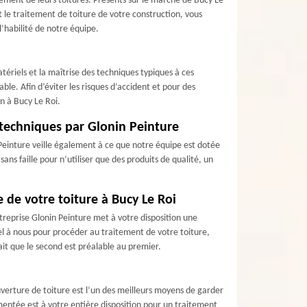
tement de leurs toitures. Présents sur le marché de Bucy Le
 le traitement de toiture de votre construction, vous
l’habilité de notre équipe.
ériels et la maîtrise des techniques typiques à ces
le. Afin d’éviter les risques d’accident et pour des
n à Bucy Le Roi.
s techniques par Glonin Peinture
n Peinture veille également à ce que notre équipe est dotée
ans faille pour n’utiliser que des produits de qualité, un
e de votre toiture à Bucy Le Roi
treprise Glonin Peinture met à votre disposition une
el à nous pour procéder au traitement de votre toiture,
fait que le second est préalable au premier.
ouverture de toiture est l’un des meilleurs moyens de garder
entée est à votre entière disposition pour un traitement