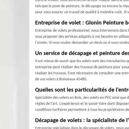
Dans le 45480, nous sommes un acteur majeur dans le domain
tels que la pose de peinture, le décapage ou encore la répa
pour vous assurer un travail de qualité à moindre coût. Si
Entreprise de volet : Glonin Peinture b
Entreprise de volets professionnel, nous intervenons dan
vous proposer des services adaptés à vos besoins en utilisa
l’année. Si vous voulez demander un devis ou si vous voulez
Un service de décapage et peinture des
Il est mieux de savoir que les volets sont des menuiseries
entreprise peut réaliser des travaux de peinture pour assur
réaliser les travaux, il est nécessaire de consulter une ent
de vos volets à Boisseaux 45480.
Quelles sont les particularités de l’ent
Spécialiste des volets en Bois, des volets en PVC ainsi que 
règles de l’art. L’expérience et le savoir-faire dont dispo
conditions tarifaires permettent à tous les propriétaires 
Décapage de volets : la spécialiste de 
Entreprise spécialisée dans le décapage de volets, nous av