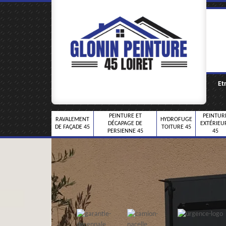
Et
PEINTURE ET
PEINTUR
RAVALEMENT
HYDROFUGE
DÉCAPAGE DE
EXTÉRIEU
DE FAÇADE 45
TOITURE 45
PERSIENNE 45
45