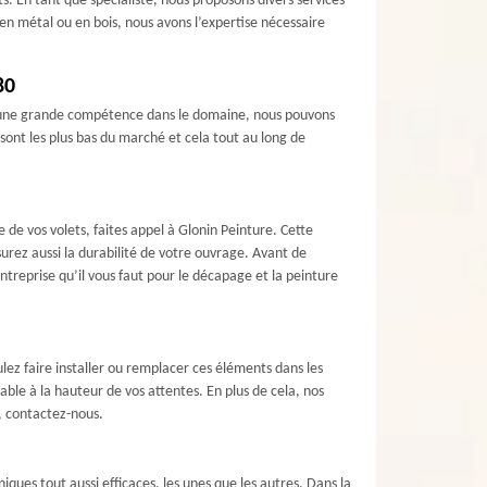
. En tant que spécialiste, nous proposons divers services
 en métal ou en bois, nous avons l’expertise nécessaire
80
 d’une grande compétence dans le domaine, nous pouvons
 sont les plus bas du marché et cela tout au long de
de vos volets, faites appel à Glonin Peinture. Cette
surez aussi la durabilité de votre ouvrage. Avant de
entreprise qu’il vous faut pour le décapage et la peinture
ulez faire installer ou remplacer ces éléments dans les
able à la hauteur de vos attentes. En plus de cela, nos
, contactez-nous.
ques tout aussi efficaces, les unes que les autres. Dans la