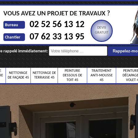
VOUS AVEZ UN PROJET DE TRAVAUX ?
02 52 56 13 12
Bureau
DEVIS
GRATUIT
07 62 33 13 95
Chantier
re rappelé immédiatement:
E
PEINTURE
TRAITEMENT
PEINTURE
NETTOYAGE
NETTOYAGE DE
RE
DESSOUS DE
ANTI-MOUSSE
DÉCAPAGE
DE FAÇADE 45
TERRASSE 45
TOIT 45
45
VOLET 