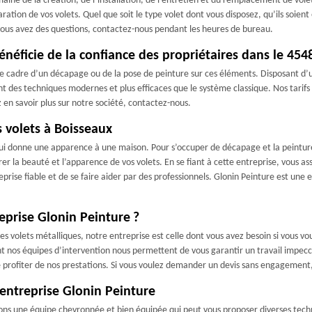
e de la création, de l’installation, de l’entretien et du remplacement de volets
ration de vos volets. Quel que soit le type volet dont vous disposez, qu’ils soient
 vous avez des questions, contactez-nous pendant les heures de bureau.
énéficie de la confiance des propriétaires dans le 454
s le cadre d’un décapage ou de la pose de peinture sur ces éléments. Disposant
nt des techniques modernes et plus efficaces que le système classique. Nos tarifs
 en savoir plus sur notre société, contactez-nous.
 volets à Boisseaux
 qui donne une apparence à une maison. Pour s’occuper de décapage et la peinture 
er la beauté et l’apparence de vos volets. En se fiant à cette entreprise, vous as
reprise fiable et de se faire aider par des professionnels. Glonin Peinture est une 
reprise Glonin Peinture ?
des volets métalliques, notre entreprise est celle dont vous avez besoin si vous vo
sent nos équipes d’intervention nous permettent de vous garantir un travail impecc
de profiter de nos prestations. Si vous voulez demander un devis sans engagement
l’entreprise Glonin Peinture
ons une équipe chevronnée et bien équipée qui peut vous proposer diverses techni