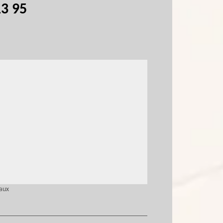
13 95
eaux