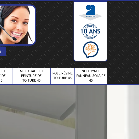
 ET
NETTOYAGE ET
NETTOYAGE
POSE RÉSINE
 DE
PEINTURE DE
PANNEAU SOLAIRE
TOITURE 45
45
TOITURE 45
45