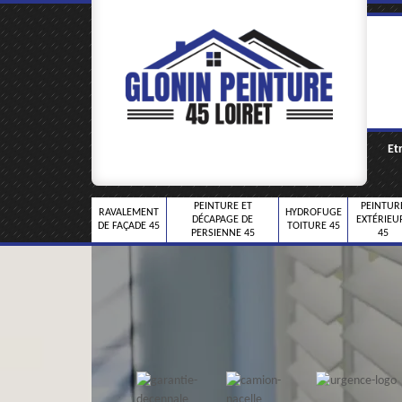
Et
PEINTURE ET
PEINTUR
RAVALEMENT
HYDROFUGE
DÉCAPAGE DE
EXTÉRIEU
DE FAÇADE 45
TOITURE 45
PERSIENNE 45
45