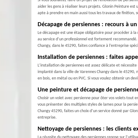
Si vous souhaitez faire un projet de rénovation de persie
aider les gens à réaliser leurs projets. Glonin Peinture e
apte à prendre en main aussi tous les travaux de finition, 
Décapage de persiennes : recours à u
Le décapage est une étape obligatoire pour procéder à la r
au service d’un professionnel est fortement recommandé. E
Changy, dans le 45290, faites confiance à l’entreprise spé
Installation de persiennes : faites app
L’installation de persiennes est assez délicate et nécessit
implanté dans la ville de Varennes Changy dans le 45290, 
en bois, en métal ou en PVC. Si vous voulez obtenir un devis
Une peinture et décapage de persienn
Choisir un volet avec persienne pour ôter vos volets tout e
vous présenter des multiples styles de lames pour la pers
Changy 45290, faites un choix d’un service donné par Gloni
entreprise.
Nettoyage de persiennes : les clients e
La réussite du nettoyage des persiennes repose sur l’utili