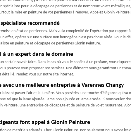
nnes à Varennes Changy 45290, vous pouvez avoir confiance au Glonin Peinture, u
st un spécialiste pour le décapage de persiennes et de nombreux volets métallique
surtout la mise en peinture de vos persiennes à rénover. Appelez Glonin Peinture 
n spécialiste recommandé
emise en état de persiennes. Mais vu la complexité de l’opération par rapport à l
n effet, opérer sur une surface non homogène n’est pas chose aisée. Pour le dé
cialiste en peinture et décapage de persiennes Glonin Peinture.
el à un expert dans le domaine
e un certain savoir-faire. Dans le cas où vous le confiez à un profane, vous risque
nous pouvons vous proposer nos services. Nos éléments vous garantiront un travai
 détaillé, rendez-vous sur notre site internet.
e avec une meilleure entreprise à Varennes Changy
n laissant passer l’air et la lumière. Vous possédez une touche d’élégance qui va
ienne tel que la lame ajourée, lame non ajourée et lame arasée. Si vous voulez 
n Peinture, une entreprise de décapage et de peinture de volet rassurante. Alors,
xigeants font appel à Glonin Peinture
sation de matériels adaptés. Chez Glonin Peinture, non seulement nous avons les 