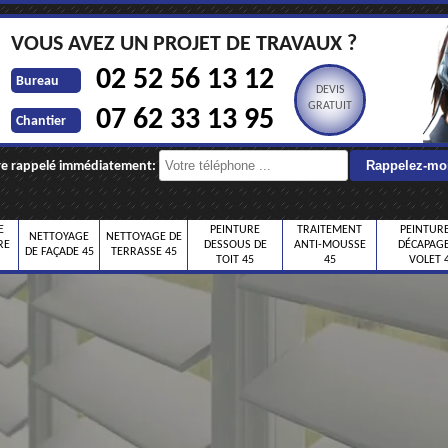
VOUS AVEZ UN PROJET DE TRAVAUX ?
02 52 56 13 12
Bureau
DEVIS
GRATUIT
07 62 33 13 95
Chantier
re rappelé immédiatement:
E
PEINTURE
TRAITEMENT
PEINTURE
NETTOYAGE
NETTOYAGE DE
RE
DESSOUS DE
ANTI-MOUSSE
DÉCAPAGE
DE FAÇADE 45
TERRASSE 45
TOIT 45
45
VOLET 