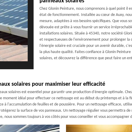
panneaux solaires
Chez Glonin Peinture, nous comprenons à quel point il es
état de fonctionnement. Installée au cœur de Auxy, nous
mesure, adaptées à vos besoins spécifiques. Que vous so
dévouée est prête à vous fournir un service irréprochab
installations solaires. Située à 45340, notre société Gl
et respectueuses de l'environnement pour prolonger la 
l'énergie solaire est cruciale pour un avenir durable, c'
la plus haute qualité. Faites confiance à Glonin Peintur
solaires, et découvrez la différence que peut faire un en
x solaires pour maximiser leur efficacité
nneaux solaires est essentiel pour garantir une production d'énergie optimale. 
 moment idéal pour effectuer ce nettoyage est au début du printemps et à la fin d
e à l'accumulation de feuilles et de poussière. Pour un nettoyage efficace, utilis
 protégerez la surface de vos panneaux. Un nettoyage régulier vous permettra de
e, nous sommes toujours à vos côtés pour vous conseiller et vous accompagner dans