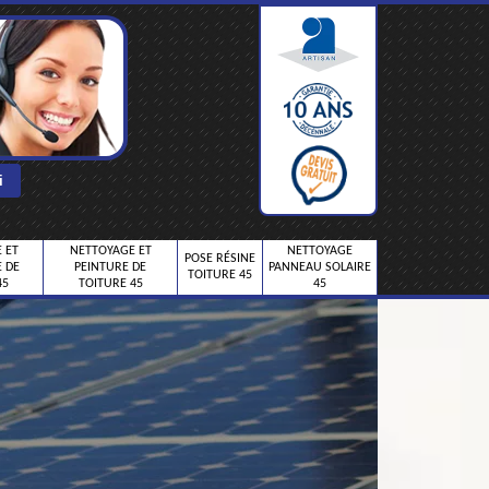
 ET
NETTOYAGE ET
NETTOYAGE
POSE RÉSINE
 DE
PEINTURE DE
PANNEAU SOLAIRE
TOITURE 45
45
TOITURE 45
45