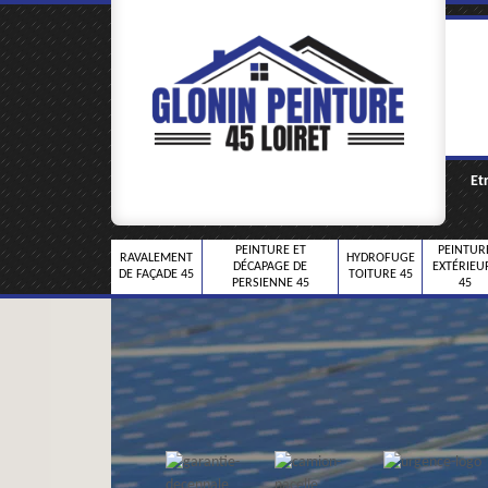
Et
PEINTURE ET
PEINTUR
RAVALEMENT
HYDROFUGE
DÉCAPAGE DE
EXTÉRIEU
DE FAÇADE 45
TOITURE 45
PERSIENNE 45
45