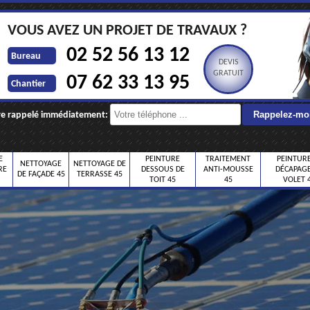
VOUS AVEZ UN PROJET DE TRAVAUX ?
02 52 56 13 12
Bureau
DEVIS
GRATUIT
07 62 33 13 95
Chantier
re rappelé immédiatement:
E
PEINTURE
TRAITEMENT
PEINTURE
NETTOYAGE
NETTOYAGE DE
RE
DESSOUS DE
ANTI-MOUSSE
DÉCAPAGE
DE FAÇADE 45
TERRASSE 45
TOIT 45
45
VOLET 