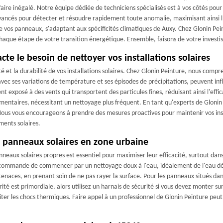
ire inégalé. Notre équipe dédiée de techniciens spécialisés est à vos côtés pour 
 avancés pour détecter et résoudre rapidement toute anomalie, maximisant ainsi l'
 de vos panneaux, s'adaptant aux spécificités climatiques de Auxy. Chez Glonin Pei
haque étape de votre transition énergétique. Ensemble, faisons de votre investi
e le besoin de nettoyer vos installations solaires
ité et la durabilité de vos installations solaires. Chez Glonin Peinture, nous com
avec ses variations de température et ses épisodes de précipitations, peuvent inf
nt exposé à des vents qui transportent des particules fines, réduisant ainsi l'eff
émentaires, nécessitant un nettoyage plus fréquent. En tant qu'experts de Glonin
Nous vous encourageons à prendre des mesures proactives pour maintenir vos insta
ents solaires.
s panneaux solaires en zone urbaine
neaux solaires propres est essentiel pour maximiser leur efficacité, surtout dan
ommande de commencer par un nettoyage doux à l'eau, idéalement de l'eau démin
s tenaces, en prenant soin de ne pas rayer la surface. Pour les panneaux situés da
té est primordiale, alors utilisez un harnais de sécurité si vous devez monter sur
viter les chocs thermiques. Faire appel à un professionnel de Glonin Peinture peu