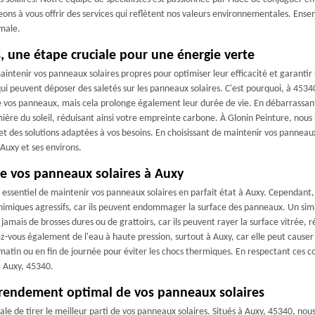
 à vous offrir des services qui reflètent nos valeurs environnementales. Ensem
imale.
, une étape cruciale pour une énergie verte
 maintenir vos panneaux solaires propres pour optimiser leur efficacité et garanti
ui peuvent déposer des saletés sur les panneaux solaires. C'est pourquoi, à 45340
 vos panneaux, mais cela prolonge également leur durée de vie. En débarrassant 
umière du soleil, réduisant ainsi votre empreinte carbone. À Glonin Peinture, 
 et des solutions adaptées à vos besoins. En choisissant de maintenir vos panneau
Auxy et ses environs.
 de vos panneaux solaires à Auxy
st essentiel de maintenir vos panneaux solaires en parfait état à Auxy. Cependant
 chimiques agressifs, car ils peuvent endommager la surface des panneaux. Un sim
z jamais de brosses dures ou de grattoirs, car ils peuvent rayer la surface vitrée, 
-vous également de l'eau à haute pression, surtout à Auxy, car elle peut cause
matin ou en fin de journée pour éviter les chocs thermiques. En respectant ces cons
à Auxy, 45340.
rendement optimal de vos panneaux solaires
le de tirer le meilleur parti de vos panneaux solaires. Situés à Auxy, 45340, n