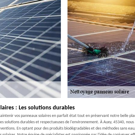
ires : Les solutions durables
ntenir vos panneaux solaires en parfait état tout en préservant notre belle pla
 des solutions durables et respectueuses de l'environnement. À Auxy, 45340, nou
ventions. En optant pour des produits biodégradables et des méthodes sans eau, 
 solaires. Notre équipe de spécialistes est passionnée par l'idée de conjuguer e