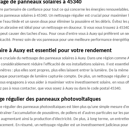
yage de panneaux solaires à 45340
votre partenaire de confiance pour tout ce qui concerne les énergies renouvelable
 vos panneaux solaires à 45340. Un nettoyage régulier est crucial pour maximise
de l'eau tiède et un savon doux pour éliminer la poussière et les débris. Évitez 
 abrasive est idéal pour un nettoyage en douceur. Si vous vous trouvez à 45340, 
i peut causer des taches d'eau. Pour ceux d'entre vous à Auxy qui préfèrent un se
ficacité. Prenez soin de vos panneaux pour une meilleure performance énergétiq
ire à Auxy est essentiel pour votre rendement
e cruciale du nettoyage des panneaux solaires à Auxy. Dans une région comme Au
 considérablement réduire l'efficacité de vos installations solaires. Il est essen
es : plus elles sont propres, plus elles laissent entrer la lumière. De la mêm
, chaque pourcentage de lumière capturée compte. De plus, un nettoyage régulier 
s nous engageons à vous aider à maximiser votre investissement solaire, en vous o
z pas à nous contacter, que vous soyez à Auxy ou dans le code postal 45340.
ge régulier des panneaux photovoltaïques
e régulier des panneaux photovoltaïques est bien plus qu'une simple mesure d'ent
aîner l'accumulation de poussières, de pollens et d'autres particules sur les pann
 augmentant ainsi la production d'électricité. De plus, à long terme, un entretie
mplacement. En résumé, un nettoyage régulier est un investissement judicieux pou