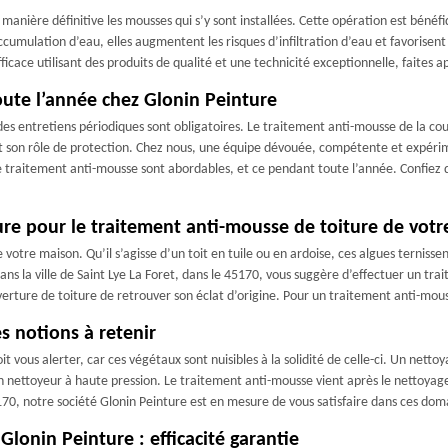
anière définitive les mousses qui s’y sont installées. Cette opération est bénéfi
cumulation d’eau, elles augmentent les risques d’infiltration d’eau et favorisent a
cace utilisant des produits de qualité et une technicité exceptionnelle, faites ap
ute l’année chez Glonin Peinture
, des entretiens périodiques sont obligatoires. Le traitement anti-mousse de la c
t son rôle de protection. Chez nous, une équipe dévouée, compétente et expérim
e traitement anti-mousse sont abordables, et ce pendant toute l’année. Confiez 
ure pour le traitement anti-mousse de toiture de votr
votre maison. Qu’il s’agisse d’un toit en tuile ou en ardoise, ces algues ternissen
ans la ville de Saint Lye La Foret, dans le 45170, vous suggère d’effectuer un tr
erture de toiture de retrouver son éclat d’origine. Pour un traitement anti-mouss
s notions à retenir
t vous alerter, car ces végétaux sont nuisibles à la solidité de celle-ci. Un nett
 nettoyeur à haute pression. Le traitement anti-mousse vient après le nettoyage. 
5170, notre société Glonin Peinture est en mesure de vous satisfaire dans ces dom
lonin Peinture : efficacité garantie