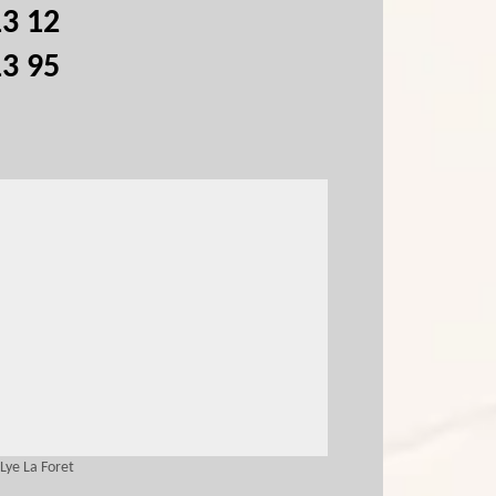
13 12
13 95
Lye La Foret