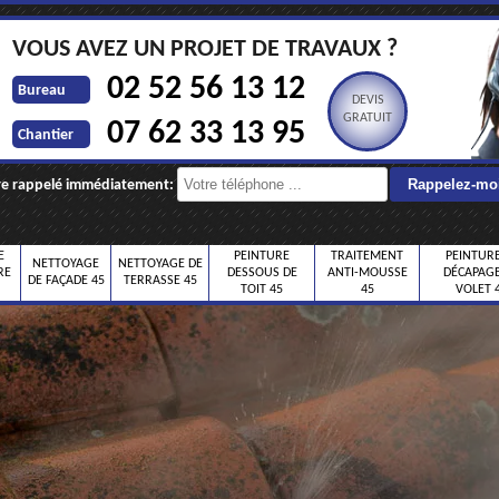
VOUS AVEZ UN PROJET DE TRAVAUX ?
02 52 56 13 12
Bureau
DEVIS
GRATUIT
07 62 33 13 95
Chantier
re rappelé immédiatement:
E
PEINTURE
TRAITEMENT
PEINTURE
NETTOYAGE
NETTOYAGE DE
RE
DESSOUS DE
ANTI-MOUSSE
DÉCAPAGE
DE FAÇADE 45
TERRASSE 45
TOIT 45
45
VOLET 