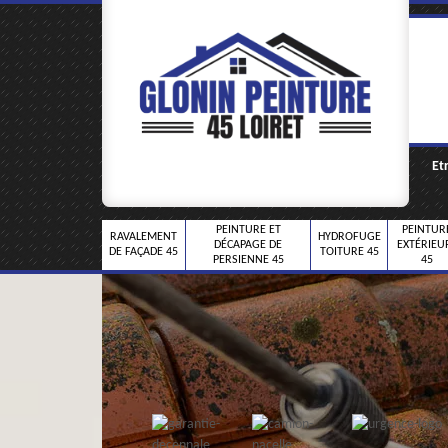
Et
PEINTURE ET
PEINTUR
RAVALEMENT
HYDROFUGE
DÉCAPAGE DE
EXTÉRIEU
DE FAÇADE 45
TOITURE 45
PERSIENNE 45
45