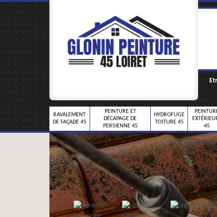
Et
PEINTURE ET
PEINTUR
RAVALEMENT
HYDROFUGE
DÉCAPAGE DE
EXTÉRIEU
DE FAÇADE 45
TOITURE 45
PERSIENNE 45
45