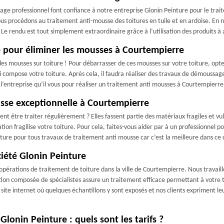
sage professionnel font confiance à notre entreprise Glonin Peinture pour le trai
s procédons au traitement anti-mousse des toitures en tuile et en ardoise. En n
 Le rendu est tout simplement extraordinaire grâce à l’utilisation des produits à a
 pour éliminer les mousses à Courtempierre
es mousses sur toiture ! Pour débarrasser de ces mousses sur votre toiture, opte
compose votre toiture. Après cela, il faudra réaliser des travaux de démoussage 
st l’entreprise qu’il vous pour réaliser un traitement anti mousses à Courtempierr
sse exceptionnelle à Courtempierre
vent être traiter régulièrement ? Elles fassent partie des matériaux fragiles et v
ion fragilise votre toiture. Pour cela, faites-vous aider par à un professionnel pou
ture pour tous travaux de traitement anti mousse car c’est la meilleure dans ce
ociété Glonin Peinture
opérations de traitement de toiture dans la ville de Courtempierre. Nous travaill
tion composée de spécialistes assure un traitement efficace permettant à votre tu
site internet où quelques échantillons y sont exposés et nos clients expriment le
lonin Peinture : quels sont les tarifs ?