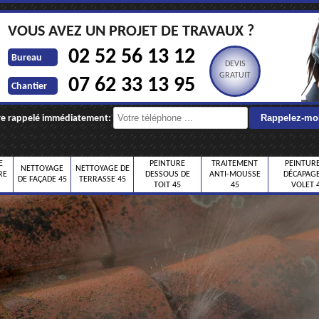
VOUS AVEZ UN PROJET DE TRAVAUX ?
02 52 56 13 12
Bureau
DEVIS
GRATUIT
07 62 33 13 95
Chantier
re rappelé immédiatement:
E
PEINTURE
TRAITEMENT
PEINTURE
NETTOYAGE
NETTOYAGE DE
RE
DESSOUS DE
ANTI-MOUSSE
DÉCAPAGE
DE FAÇADE 45
TERRASSE 45
TOIT 45
45
VOLET 