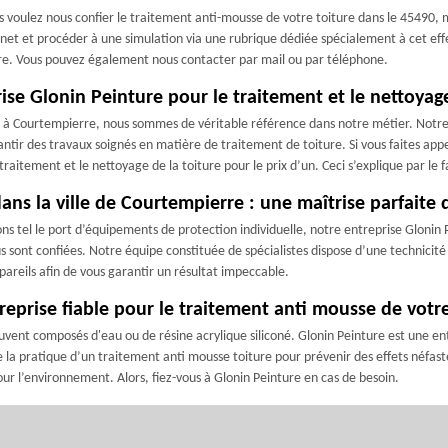
us voulez nous confier le traitement anti-mousse de votre toiture dans le 45490, 
ternet et procéder à une simulation via une rubrique dédiée spécialement à cet effe
ure. Vous pouvez également nous contacter par mail ou par téléphone.
rise Glonin Peinture pour le traitement et le nettoya
ité à Courtempierre, nous sommes de véritable référence dans notre métier. Notre
ntir des travaux soignés en matière de traitement de toiture. Si vous faites app
 traitement et le nettoyage de la toiture pour le prix d’un. Ceci s’explique par le 
ns la ville de Courtempierre : une maîtrise parfaite
ions tel le port d’équipements de protection individuelle, notre entreprise Gloni
s sont confiées. Notre équipe constituée de spécialistes dispose d’une technicité s
pareils afin de vous garantir un résultat impeccable.
treprise fiable pour le traitement anti mousse de vot
 souvent composés d'eau ou de résine acrylique siliconé. Glonin Peinture est un
e la pratique d’un traitement anti mousse toiture pour prévenir des effets néfaste
our l’environnement. Alors, fiez-vous à Glonin Peinture en cas de besoin.