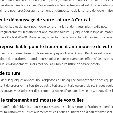
 demande une bonne condition physique, l’habilité à manipuler les différents mat
érations dans les normes. L’intervention d’un professionnel est donc incontournab
 Peinture pour procéder au traitement et démoussage de la toiture de votre maiso
r le démoussage de votre toiture à Cortrat
es véritables dangers pour votre toiture. Ils la rendent aussi plus fragile notammen
régulièrement un traitement anti mousse toiture. Quelque soit le type de matéria
e à Cortrat 45700. Dans ce cas, n’hésitez pas à contactez Glonin Peinture, une
treprise fiable pour le traitement anti mousse de votre
souvent composés d'eau ou de résine acrylique siliconé. Glonin Peinture est une
atique d’un traitement anti mousse toiture pour prévenir des effets néfastes causé
our l’environnement. Alors, fiez-vous à Glonin Peinture en cas de besoin.
de toiture
e depuis quelques années, nous disposons d’une équipe compétente et des équipe
nt de préserver l’intégrité de votre toiture, en tuile ou en ardoise. Si vous voule
ous pouvez vous adresser directement à notre siège dans la ville de Cortrat, dan
 le traitement anti-mousse de vos tuiles
anière définitive les mousses qui s’y sont installées. Cette opération est bénéfi
cumulation d’eau, elles augmentent les risques d’infiltration d’eau et favorisent 