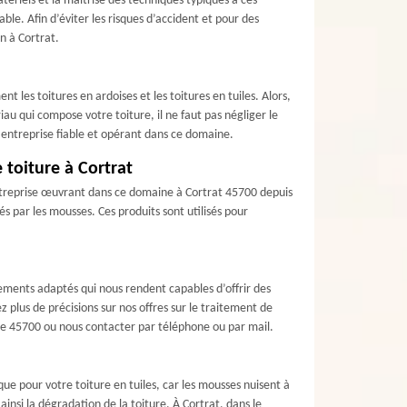
ériels et la maîtrise des techniques typiques à ces
le. Afin d’éviter les risques d’accident et pour des
n à Cortrat.
t les toitures en ardoises et les toitures en tuiles. Alors,
u qui compose votre toiture, il ne faut pas négliger le
 entreprise fiable et opérant dans ce domaine.
 toiture à Cortrat
 entreprise œuvrant dans ce domaine à Cortrat 45700 depuis
s par les mousses. Ces produits sont utilisés pour
ments adaptés qui nous rendent capables d’offrir des
z plus de précisions sur nos offres sur le traitement de
s le 45700 ou nous contacter par téléphone ou par mail.
que pour votre toiture en tuiles, car les mousses nuisent à
ainsi la dégradation de la toiture. À Cortrat, dans le