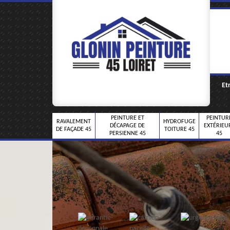
Et
PEINTURE ET
PEINTUR
RAVALEMENT
HYDROFUGE
DÉCAPAGE DE
EXTÉRIEU
DE FAÇADE 45
TOITURE 45
PERSIENNE 45
45