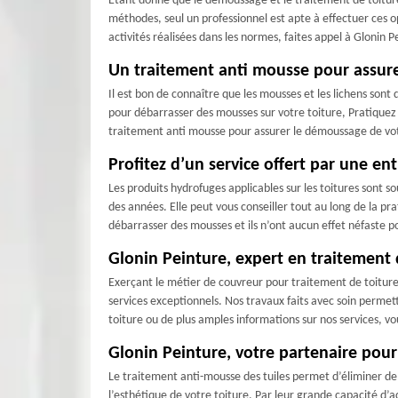
Étant donné que le démoussage et le traitement de toiture
méthodes, seul un professionnel est apte à effectuer ces op
activités réalisées dans les normes, faites appel à Glonin
Un traitement anti mousse pour assure
Il est bon de connaître que les mousses et les lichens sont d
pour débarrasser des mousses sur votre toiture, Pratiquez 
traitement anti mousse pour assurer le démoussage de votr
Profitez d’un service offert par une en
Les produits hydrofuges applicables sur les toitures sont 
des années. Elle peut vous conseiller tout au long de la pr
débarrasser des mousses et ils n’ont aucun effet néfaste p
Glonin Peinture, expert en traitement 
Exerçant le métier de couvreur pour traitement de toitur
services exceptionnels. Nos travaux faits avec soin permette
toiture ou de plus amples informations sur nos services, v
Glonin Peinture, votre partenaire pour
Le traitement anti-mousse des tuiles permet d’éliminer de m
l’esthétique de votre toiture. Par leur grande capacité d’ac