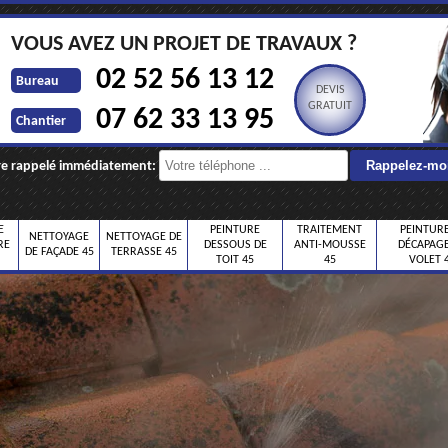
VOUS AVEZ UN PROJET DE TRAVAUX ?
02 52 56 13 12
Bureau
DEVIS
GRATUIT
07 62 33 13 95
Chantier
re rappelé immédiatement:
E
PEINTURE
TRAITEMENT
PEINTURE
NETTOYAGE
NETTOYAGE DE
RE
DESSOUS DE
ANTI-MOUSSE
DÉCAPAGE
DE FAÇADE 45
TERRASSE 45
TOIT 45
45
VOLET 