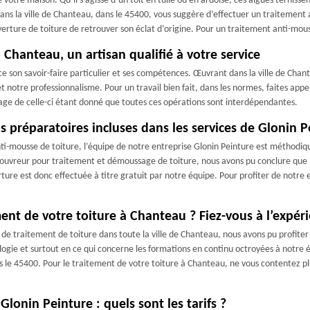
votre maison. Qu’il s’agisse d’un toit en tuile ou en ardoise, ces algues ternissen
dans la ville de Chanteau, dans le 45400, vous suggère d’effectuer un traitement
erture de toiture de retrouver son éclat d’origine. Pour un traitement anti-mouss
Chanteau, un artisan qualifié à votre service
ce son savoir-faire particulier et ses compétences. Œuvrant dans la ville de Chan
et notre professionnalisme. Pour un travail bien fait, dans les normes, faites app
e de celle-ci étant donné que toutes ces opérations sont interdépendantes.
s préparatoires incluses dans les services de Glonin P
i-mousse de toiture, l’équipe de notre entreprise Glonin Peinture est méthodiqu
 couvreur pour traitement et démoussage de toiture, nous avons pu conclure que l
erture est donc effectuée à titre gratuit par notre équipe. Pour profiter de notr
ment de votre toiture à Chanteau ? Fiez-vous à l’expér
e traitement de toiture dans toute la ville de Chanteau, nous avons pu profiter 
logie et surtout en ce qui concerne les formations en continu octroyées à notre é
e 45400. Pour le traitement de votre toiture à Chanteau, ne vous contentez plus
lonin Peinture : quels sont les tarifs ?