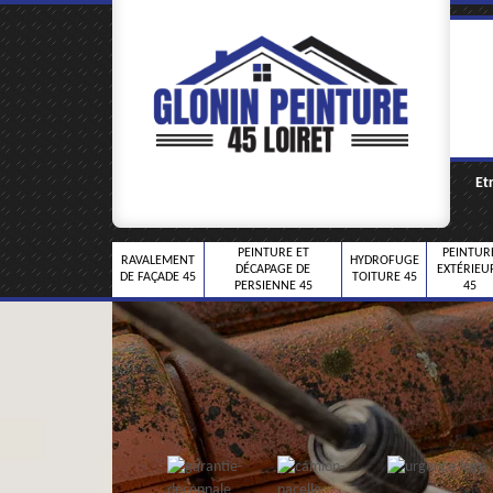
Et
PEINTURE ET
PEINTUR
RAVALEMENT
HYDROFUGE
DÉCAPAGE DE
EXTÉRIEU
DE FAÇADE 45
TOITURE 45
PERSIENNE 45
45