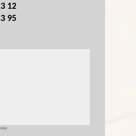
13 12
13 95
teau