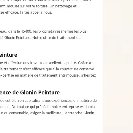
t l’esthétique de votre habitat. Afin d’y remédier, notre
 anti-mousse sur votre toiture. Un nettoyage et
e efficace, faites appel à nous.
teau, dans le 45400, les propriétaires mêmes les plus
el à Glonin Peinture. Notre offre de traitement et
einture
e et effectue des travaux d’excellente qualité. Grâce à
e traitement n’est efficace que si la couverture conserve
e expertise en matière de traitement anti-mousse, n’hésitez
ience de Glonin Peinture
de cet élan en capitalisant nos expériences, en matière de
quipe. De tout ce qui précède, notre entreprise est la plus
 du convenable, exigez la meilleure, l’entreprise Glonin