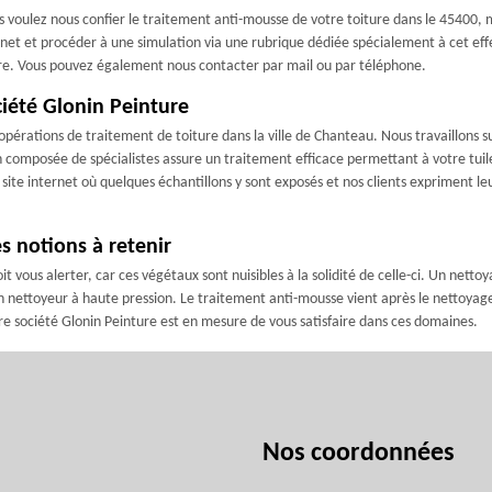
us voulez nous confier le traitement anti-mousse de votre toiture dans le 45400, 
ternet et procéder à une simulation via une rubrique dédiée spécialement à cet effe
ure. Vous pouvez également nous contacter par mail ou par téléphone.
ociété Glonin Peinture
opérations de traitement de toiture dans la ville de Chanteau. Nous travaillons s
n composée de spécialistes assure un traitement efficace permettant à votre tuile
site internet où quelques échantillons y sont exposés et nos clients expriment le
s notions à retenir
t vous alerter, car ces végétaux sont nuisibles à la solidité de celle-ci. Un nett
 nettoyeur à haute pression. Le traitement anti-mousse vient après le nettoyage. 
re société Glonin Peinture est en mesure de vous satisfaire dans ces domaines.
Nos coordonnées