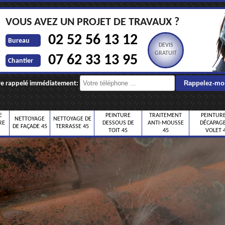
VOUS AVEZ UN PROJET DE TRAVAUX ?
02 52 56 13 12
Bureau
DEVIS
GRATUIT
07 62 33 13 95
Chantier
re rappelé immédiatement:
E
PEINTURE
TRAITEMENT
PEINTURE
NETTOYAGE
NETTOYAGE DE
RE
DESSOUS DE
ANTI-MOUSSE
DÉCAPAGE
DE FAÇADE 45
TERRASSE 45
TOIT 45
45
VOLET 