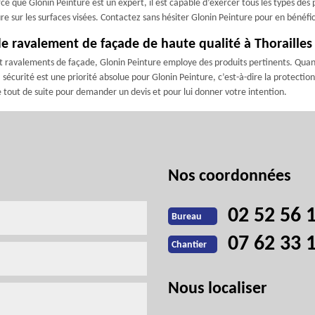
rce que Glonin Peinture est un expert, il est capable d’exercer tous les types de
 sur les surfaces visées. Contactez sans hésiter Glonin Peinture pour en bénéfic
e ravalement de façade de haute qualité à Thorailles
t ravalements de façade, Glonin Peinture employe des produits pertinents. Quand 
la sécurité est une priorité absolue pour Glonin Peinture, c’est-à-dire la protectio
e tout de suite pour demander un devis et pour lui donner votre intention.
Nos coordonnées
02 52 56 
Bureau
07 62 33 
Chantier
Nous localiser