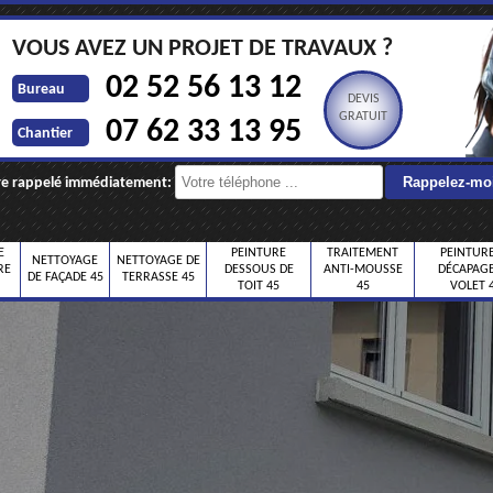
VOUS AVEZ UN PROJET DE TRAVAUX ?
02 52 56 13 12
Bureau
DEVIS
GRATUIT
07 62 33 13 95
Chantier
re rappelé immédiatement:
E
PEINTURE
TRAITEMENT
PEINTURE
NETTOYAGE
NETTOYAGE DE
RE
DESSOUS DE
ANTI-MOUSSE
DÉCAPAGE
DE FAÇADE 45
TERRASSE 45
TOIT 45
45
VOLET 