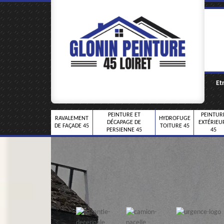
Et
PEINTURE ET
PEINTUR
RAVALEMENT
HYDROFUGE
DÉCAPAGE DE
EXTÉRIEU
DE FAÇADE 45
TOITURE 45
PERSIENNE 45
45