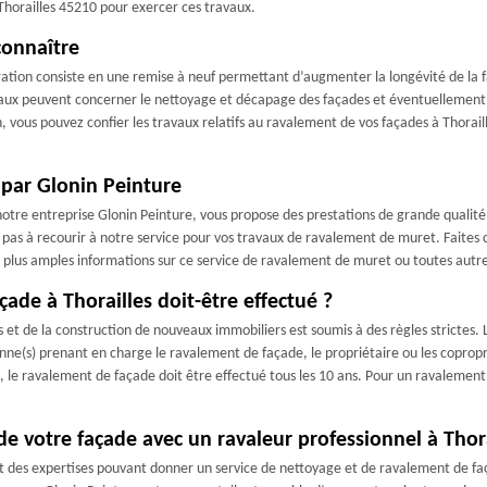
Thorailles 45210 pour exercer ces travaux.
connaître
ration consiste en une remise à neuf permettant d’augmenter la longévité de la 
vaux peuvent concerner le nettoyage et décapage des façades et éventuellement le
 vous pouvez confier les travaux relatifs au ravalement de vos façades à Thoraill
par Glonin Peinture
notre entreprise Glonin Peinture, vous propose des prestations de grande qualit
tez pas à recourir à notre service pour vos travaux de ravalement de muret. Faites
 plus amples informations sur ce service de ravalement de muret ou toutes autre
ade à Thorailles doit-être effectué ?
s et de la construction de nouveaux immobiliers est soumis à des règles strictes.
onne(s) prenant en charge le ravalement de façade, le propriétaire ou les copropr
, le ravalement de façade doit être effectué tous les 10 ans. Pour un ravalement d
de votre façade avec un ravaleur professionnel à Thor
 des expertises pouvant donner un service de nettoyage et de ravalement de faç