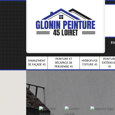
Et
PEINTURE ET
PEINTUR
RAVALEMENT
HYDROFUGE
DÉCAPAGE DE
EXTÉRIEU
DE FAÇADE 45
TOITURE 45
PERSIENNE 45
45