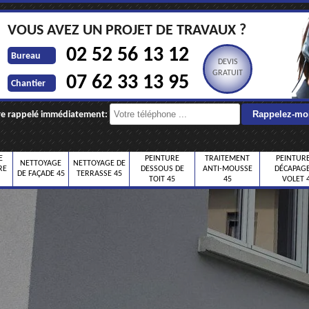
VOUS AVEZ UN PROJET DE TRAVAUX ?
02 52 56 13 12
Bureau
DEVIS
GRATUIT
07 62 33 13 95
Chantier
re rappelé immédiatement:
E
PEINTURE
TRAITEMENT
PEINTURE
NETTOYAGE
NETTOYAGE DE
RE
DESSOUS DE
ANTI-MOUSSE
DÉCAPAGE
DE FAÇADE 45
TERRASSE 45
TOIT 45
45
VOLET 