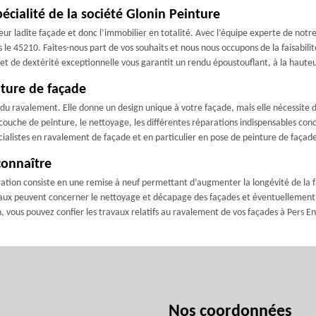
écialité de la société Glonin Peinture
ur ladite façade et donc l’immobilier en totalité. Avec l’équipe experte de notre 
s le 45210. Faites-nous part de vos souhaits et nous nous occupons de la faisabil
t de dextérité exceptionnelle vous garantit un rendu époustouflant, à la hauteu
nture de façade
 du ravalement. Elle donne un design unique à votre façade, mais elle nécessit
 couche de peinture, le nettoyage, les différentes réparations indispensables con
cialistes en ravalement de façade et en particulier en pose de peinture de façad
connaître
ration consiste en une remise à neuf permettant d’augmenter la longévité de la 
vaux peuvent concerner le nettoyage et décapage des façades et éventuellement le
 vous pouvez confier les travaux relatifs au ravalement de vos façades à Pers En 
Nos coordonnées