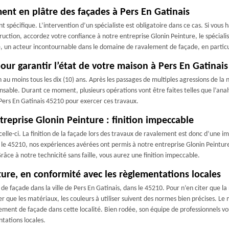
ment en plâtre des façades à Pers En Gatinais
spécifique. L’intervention d’un spécialiste est obligatoire dans ce cas. Si vous 
ruction, accordez votre confiance à notre entreprise Glonin Peinture, le spéciali
e, un acteur incontournable dans le domaine de ravalement de façade, en particu
ur garantir l’état de votre maison à Pers En Gatinais
moins tous les dix (10) ans. Après les passages de multiples agressions de la na
sable. Durant ce moment, plusieurs opérations vont être faites telles que l’anal
Pers En Gatinais 45210 pour exercer ces travaux.
treprise Glonin Peinture : finition impeccable
celle-ci. La finition de la façade lors des travaux de ravalement est donc d’une 
le 45210, nos expériences avérées ont permis à notre entreprise Glonin Peinture 
âce à notre technicité sans faille, vous aurez une finition impeccable.
ure, en conformité avec les règlementations locales
de façade dans la ville de Pers En Gatinais, dans le 45210. Pour n’en citer que l
eler que les matériaux, les couleurs à utiliser suivent des normes bien précises.
lement de façade dans cette localité. Bien rodée, son équipe de professionnels vo
tations locales.