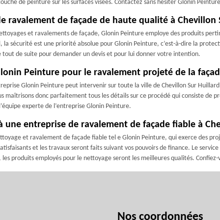
uche de peinture sur les surfaces visées. Contactez sans hésiter Glonin Peinture
e ravalement de façade de haute qualité à Chevillon 
nettoyages et ravalements de façade, Glonin Peinture employe des produits pertine
l, la sécurité est une priorité absolue pour Glonin Peinture, c’est-à-dire la protec
e tout de suite pour demander un devis et pour lui donner votre intention.
 Glonin Peinture pour le ravalement projeté de la faça
reprise Glonin Peinture peut intervenir sur toute la ville de Chevillon Sur Huill
ous maîtrisons donc parfaitement tous les détails sur ce procédé qui consiste de 
’équipe experte de l’entreprise Glonin Peinture.
l à une entreprise de ravalement de façade fiable à Che
ettoyage et ravalement de façade fiable tel e Glonin Peinture, qui exerce des pr
atisfaisants et les travaux seront faits suivant vos pouvoirs de finance. Le servi
, les produits employés pour le nettoyage seront les meilleures qualités. Confiez-
Nos coordonnées