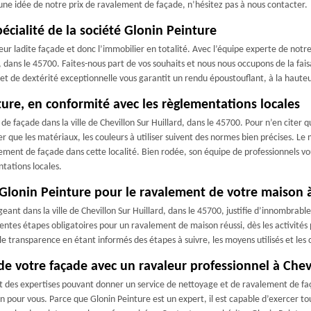
une idée de notre prix de ravalement de façade, n’hésitez pas à nous contacter.
écialité de la société Glonin Peinture
ur ladite façade et donc l’immobilier en totalité. Avec l’équipe experte de notre 
, dans le 45700. Faites-nous part de vos souhaits et nous nous occupons de la fai
t de dextérité exceptionnelle vous garantit un rendu époustouflant, à la hauteu
ure, en conformité avec les règlementations locales
e façade dans la ville de Chevillon Sur Huillard, dans le 45700. Pour n’en citer 
eler que les matériaux, les couleurs à utiliser suivent des normes bien précises.
lement de façade dans cette localité. Bien rodée, son équipe de professionnels vo
tations locales.
Glonin Peinture pour le ravalement de votre maison à
eant dans la ville de Chevillon Sur Huillard, dans le 45700, justifie d’innombra
rentes étapes obligatoires pour un ravalement de maison réussi, dès les activité
le transparence en étant informés des étapes à suivre, les moyens utilisés et les
de votre façade avec un ravaleur professionnel à Chev
 des expertises pouvant donner un service de nettoyage et de ravalement de faç
on pour vous. Parce que Glonin Peinture est un expert, il est capable d’exercer to