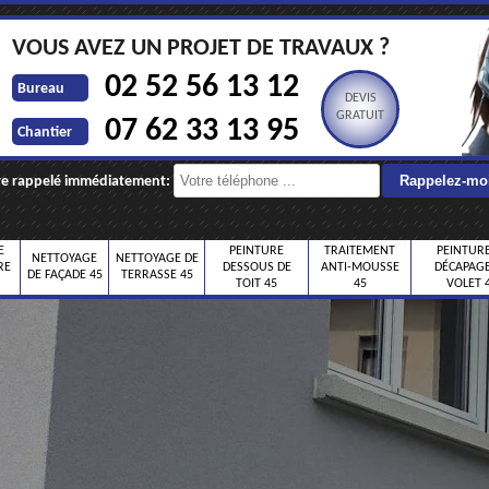
VOUS AVEZ UN PROJET DE TRAVAUX ?
02 52 56 13 12
Bureau
DEVIS
GRATUIT
07 62 33 13 95
Chantier
re rappelé immédiatement:
E
PEINTURE
TRAITEMENT
PEINTURE
NETTOYAGE
NETTOYAGE DE
RE
DESSOUS DE
ANTI-MOUSSE
DÉCAPAGE
DE FAÇADE 45
TERRASSE 45
TOIT 45
45
VOLET 