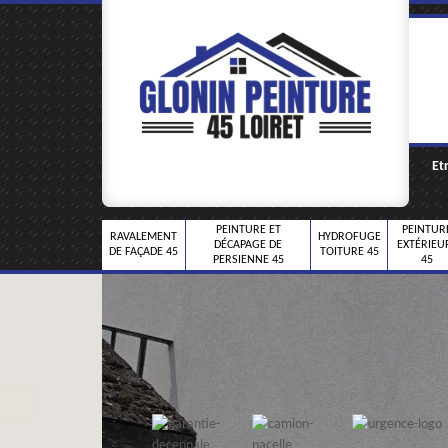
Et
PEINTURE ET
PEINTUR
RAVALEMENT
HYDROFUGE
DÉCAPAGE DE
EXTÉRIEU
DE FAÇADE 45
TOITURE 45
PERSIENNE 45
45