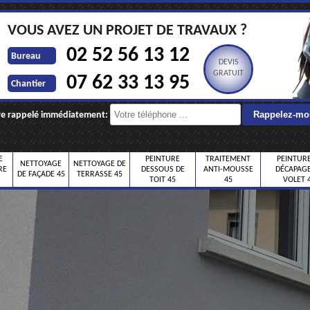
VOUS AVEZ UN PROJET DE TRAVAUX ?
02 52 56 13 12
Bureau
DEVIS
GRATUIT
07 62 33 13 95
Chantier
re rappelé immédiatement:
E
PEINTURE
TRAITEMENT
PEINTURE
NETTOYAGE
NETTOYAGE DE
RE
DESSOUS DE
ANTI-MOUSSE
DÉCAPAGE
DE FAÇADE 45
TERRASSE 45
TOIT 45
45
VOLET 