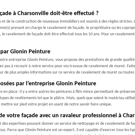
çade à Charsonville doit-être effectué ?
s et de la construction de nouveaux immobiliers est soumis à des règles strictes.
onne(s) prenant en charge le ravalement de façade, le propriétaire ou les copropr
, le ravalement de façade doit être effectué tous les 10 ans. Pour un ravalement d
par Glonin Peinture
notre entreprise Glonin Peinture, vous propose des prestations de grande qualit
sitez pas à recourir à notre service pour vos travaux de ravalement de muret. Fait
our de plus amples informations sur ce service de ravalement de muret ou toutes 
posées par l’entreprise Glonin Peinture
es en place. Il y a entre autres les peintures à film mince permettant de préserve
s types de revêtements tel que le plâtre. Mais, quels que soient le matériau utilis
 mettre sur pied votre projet en usant de notre savoir-faire unique.
 de votre façade avec un ravaleur professionnel à Char
 des expertises pouvant donner un service de nettoyage et de ravalement de faç
vous. Parce que Glonin Peinture est un expert, il est capable d’exercer tous les 