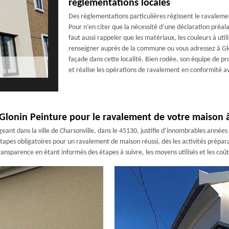
règlementations locales
Des règlementations particulières régissent le ravalemen
Pour n’en citer que la nécessité d’une déclaration préala
faut aussi rappeler que les matériaux, les couleurs à uti
renseigner auprès de la commune ou vous adressez à Glo
façade dans cette localité. Bien rodée, son équipe de p
et réalise les opérations de ravalement en conformité a
Glonin Peinture pour le ravalement de votre maison à
eant dans la ville de Charsonville, dans le 45130, justifie d’innombrables année
tapes obligatoires pour un ravalement de maison réussi, dès les activités prépar
ransparence en étant informés des étapes à suivre, les moyens utilisés et les coû