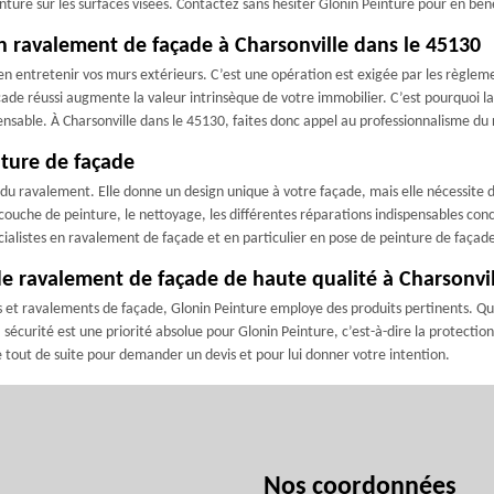
ure sur les surfaces visées. Contactez sans hésiter Glonin Peinture pour en béné
n ravalement de façade à Charsonville dans le 45130
ien entretenir vos murs extérieurs. C’est une opération est exigée par les règ
ade réussi augmente la valeur intrinsèque de votre immobilier. C’est pourquoi lad
ensable. À Charsonville dans le 45130, faites donc appel au professionnalisme du r
nture de façade
 du ravalement. Elle donne un design unique à votre façade, mais elle nécessit
 couche de peinture, le nettoyage, les différentes réparations indispensables con
cialistes en ravalement de façade et en particulier en pose de peinture de façad
de ravalement de façade de haute qualité à Charsonvil
 et ravalements de façade, Glonin Peinture employe des produits pertinents. Quan
la sécurité est une priorité absolue pour Glonin Peinture, c’est-à-dire la protectio
e tout de suite pour demander un devis et pour lui donner votre intention.
Nos coordonnées