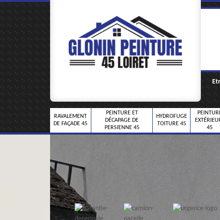
Et
PEINTURE ET
PEINTUR
RAVALEMENT
HYDROFUGE
DÉCAPAGE DE
EXTÉRIEU
DE FAÇADE 45
TOITURE 45
PERSIENNE 45
45