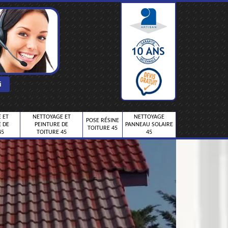
 ET
NETTOYAGE ET
NETTOYAGE
POSE RÉSINE
 DE
PEINTURE DE
PANNEAU SOLAIRE
TOITURE 45
45
TOITURE 45
45