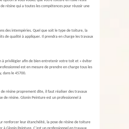
ne option si vous voulez que votre toiture en tuile reste
e de résine qui a toutes les compétences pour réussir une
ns des intempéries. Quel que soit le type de toiture, la
its de qualité à appliquer. Il prendra en charge les travaux
 privilégier afin de bien entretenir votre toit et « éviter
 professionnel est en mesure de prendre en charge tous les
y, dans le 45700.
 de résine proprement dite, il faut réaliser des travaux
se de résine. Glonin Peinture est un professionnel à
r renforcer leur étanchéité, la pose de résine de toiture
er à Glonin Peinture. C’est un professionnel en travaux