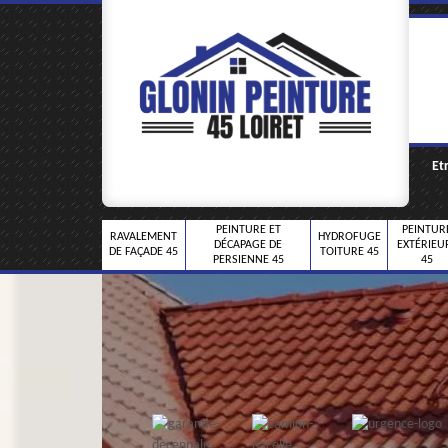
Et
PEINTURE ET
PEINTUR
RAVALEMENT
HYDROFUGE
DÉCAPAGE DE
EXTÉRIEU
DE FAÇADE 45
TOITURE 45
PERSIENNE 45
45