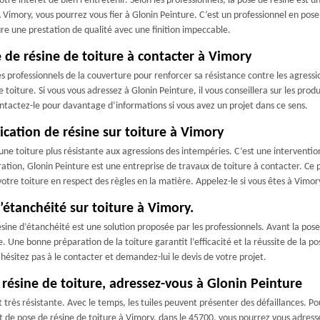
otre intérêt de bien l’entretenir. Selon les professionnels, la pose de résine est u
À Vimory, vous pourrez vous fier à Glonin Peinture. C’est un professionnel en pos
sure une prestation de qualité avec une finition impeccable.
e de résine de toiture à contacter à Vimory
s professionnels de la couverture pour renforcer sa résistance contre les agressio
toiture. Si vous vous adressez à Glonin Peinture, il vous conseillera sur les produ
ntactez-le pour davantage d’informations si vous avez un projet dans ce sens.
ication de résine sur toiture à Vimory
ne toiture plus résistante aux agressions des intempéries. C’est une intervention à
ation, Glonin Peinture est une entreprise de travaux de toiture à contacter. Ce
tre toiture en respect des règles en la matière. Appelez-le si vous êtes à Vimor
étanchéité sur toiture à Vimory.
ésine d’étanchéité est une solution proposée par les professionnels. Avant la pose
 Une bonne préparation de la toiture garantit l’efficacité et la réussite de la po
’hésitez pas à le contacter et demandez-lui le devis de votre projet.
 résine de toiture, adressez-vous à Glonin Peinture
rès résistante. Avec le temps, les tuiles peuvent présenter des défaillances. Pou
et de pose de résine de toiture à Vimory, dans le 45700, vous pourrez vous adress