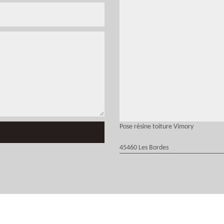
Pose résine toiture Vimory
45460 Les Bordes