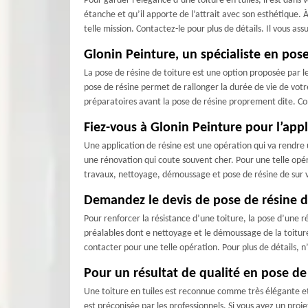
Pour garder l’élégance d’une toiture en tuiles, il est dans v
étanche et qu’il apporte de l’attrait avec son esthétique. 
telle mission. Contactez-le pour plus de détails. Il vous as
Glonin Peinture, un spécialiste en pos
La pose de résine de toiture est une option proposée par le
pose de résine permet de rallonger la durée de vie de votre 
préparatoires avant la pose de résine proprement dite. Co
Fiez-vous à Glonin Peinture pour l’appl
Une application de résine est une opération qui va rendre u
une rénovation qui coute souvent cher. Pour une telle opér
travaux, nettoyage, démoussage et pose de résine de sur vo
Demandez le devis de pose de résine d’
Pour renforcer la résistance d’une toiture, la pose d’une r
préalables dont e nettoyage et le démoussage de la toiture.
contacter pour une telle opération. Pour plus de détails, n
Pour un résultat de qualité en pose de
Une toiture en tuiles est reconnue comme très élégante et t
est préconisée par les professionnels. Si vous avez un proj