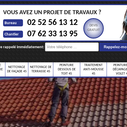
VOUS AVEZ UN PROJET DE TRAVAUX ?
02 52 56 13 12
Bureau
DEVIS
GRATUIT
07 62 33 13 95
Chantier
re rappelé immédiatement:
E
PEINTURE
TRAITEMENT
PEINTURE
NETTOYAGE
NETTOYAGE DE
RE
DESSOUS DE
ANTI-MOUSSE
DÉCAPAGE
DE FAÇADE 45
TERRASSE 45
TOIT 45
45
VOLET 