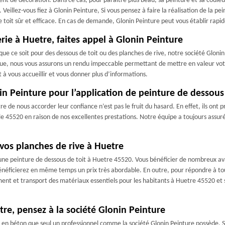
nt de décoration. Dans ce cas, pour paraitre plus beau, sa peinture et sa couleu
Veillez-vous fiez à Glonin Peinture, Si vous pensez à faire la réalisation de la pe
e toit sûr et efficace. En cas de demande, Glonin Peinture peut vous établir rapi
rie à Huetre, faites appel à Glonin Peinture
 que ce soit pour des dessous de toit ou des planches de rive, notre société Gloni
nique, nous vous assurons un rendu impeccable permettant de mettre en valeur vot
 à vous accueillir et vous donner plus d’informations.
in Peinture pour l’application de peinture de dessous
re de nous accorder leur confiance n’est pas le fruit du hasard. En effet, ils ont p
 le 45520 en raison de nos excellentes prestations. Notre équipe a toujours assur
 vos planches de rive à Huetre
d’une peinture de dessous de toit à Huetre 45520. Vous bénéficier de nombreux ava
bénéficierez en même temps un prix très abordable. En outre, pour répondre à t
t et transport des matériaux essentiels pour les habitants à Huetre 45520 et ses
re, pensez à la société Glonin Peinture
e en béton que seul un professionnel comme la société Glonin Peinture possède. Sp