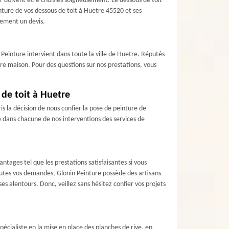
r doivent être choisies soigneusement. Le dessous de toit
inture de vos dessous de toit à Huetre 45520 et ses
dement un devis.
n Peinture intervient dans toute la ville de Huetre. Réputés
re maison. Pour des questions sur nos prestations, vous
 de toit à Huetre
ris la décision de nous confier la pose de peinture de
é dans chacune de nos interventions des services de
ntages tel que les prestations satisfaisantes si vous
outes vos demandes, Glonin Peinture possède des artisans
 alentours. Donc, veillez sans hésitez confier vos projets
écialiste en la mise en place des planches de rive, en