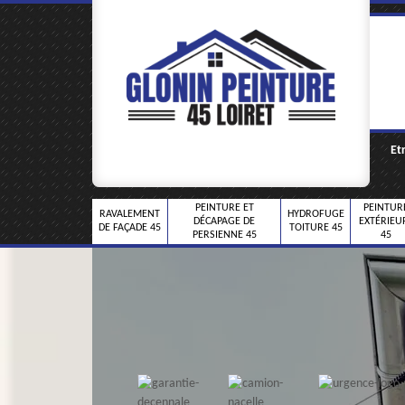
Et
PEINTURE ET
PEINTUR
RAVALEMENT
HYDROFUGE
DÉCAPAGE DE
EXTÉRIEU
DE FAÇADE 45
TOITURE 45
PERSIENNE 45
45