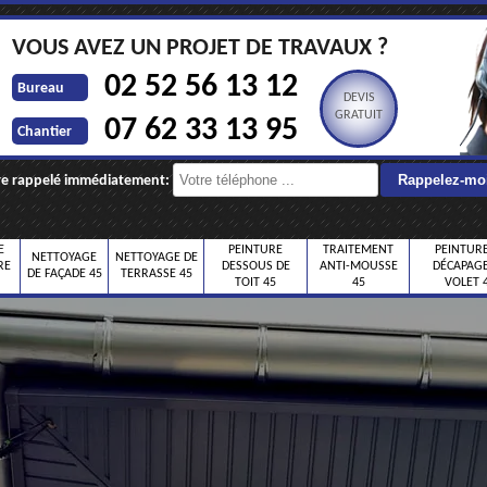
VOUS AVEZ UN PROJET DE TRAVAUX ?
02 52 56 13 12
Bureau
DEVIS
GRATUIT
07 62 33 13 95
Chantier
re rappelé immédiatement:
E
PEINTURE
TRAITEMENT
PEINTURE
NETTOYAGE
NETTOYAGE DE
RE
DESSOUS DE
ANTI-MOUSSE
DÉCAPAGE
DE FAÇADE 45
TERRASSE 45
TOIT 45
45
VOLET 