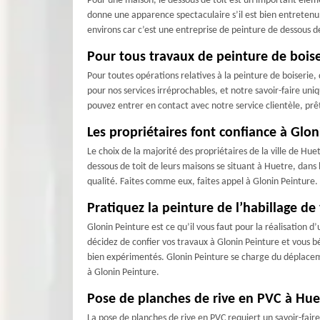
Pour une maison, le dessous de toit est un important éléme
donne une apparence spectaculaire s’il est bien entretenu. 
environs car c’est une entreprise de peinture de dessous d
Pour tous travaux de peinture de boise
Pour toutes opérations relatives à la peinture de boiserie,
pour nos services irréprochables, et notre savoir-faire u
pouvez entrer en contact avec notre service clientèle, prêt
Les propriétaires font confiance à Glon
Le choix de la majorité des propriétaires de la ville de Huet
dessous de toit de leurs maisons se situant à Huetre, dans
qualité. Faites comme eux, faites appel à Glonin Peinture.
Pratiquez la peinture de l’habillage de
Glonin Peinture est ce qu’il vous faut pour la réalisation 
décidez de confier vos travaux à Glonin Peinture et vous 
bien expérimentés. Glonin Peinture se charge du déplacemen
à Glonin Peinture.
Pose de planches de rive en PVC à Huet
La pose de planches de rive en PVC requiert un savoir-fair