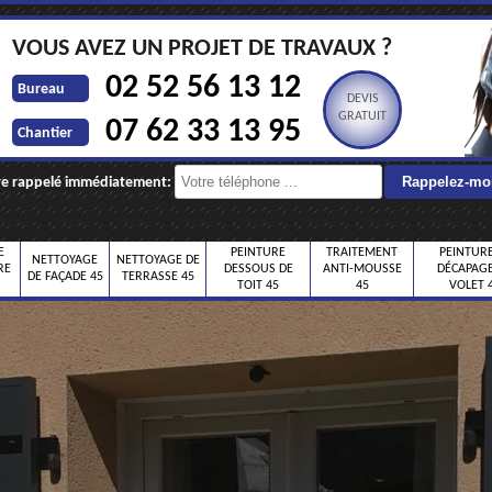
VOUS AVEZ UN PROJET DE TRAVAUX ?
02 52 56 13 12
Bureau
DEVIS
GRATUIT
07 62 33 13 95
Chantier
re rappelé immédiatement:
E
PEINTURE
TRAITEMENT
PEINTURE
NETTOYAGE
NETTOYAGE DE
RE
DESSOUS DE
ANTI-MOUSSE
DÉCAPAGE
DE FAÇADE 45
TERRASSE 45
TOIT 45
45
VOLET 