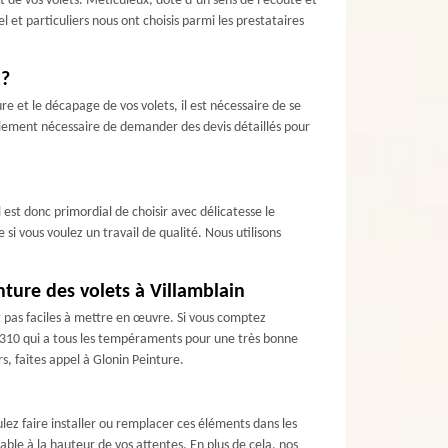
 de vos volets. Méticuleux, doté d’un sens de l’écoute et
et particuliers nous ont choisis parmi les prestataires
 ?
re et le décapage de vos volets, il est nécessaire de se
galement nécessaire de demander des devis détaillés pour
 est donc primordial de choisir avec délicatesse le
 si vous voulez un travail de qualité. Nous utilisons
nture des volets à Villamblain
nt pas faciles à mettre en œuvre. Si vous comptez
45310 qui a tous les tempéraments pour une très bonne
s, faites appel à Glonin Peinture.
ulez faire installer ou remplacer ces éléments dans les
able à la hauteur de vos attentes. En plus de cela, nos