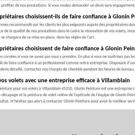
de profiter de nos prestations. Si vous voulez demander un devis sans engagement
riétaires choisissent-ils de faire confiance à Glonin P
mmes recommandé par les clients les plus exigeants auprès des propriétaires dans l
nce de la qualité de nos prestations dans le cadre la rénovation de vos volets, n
e chargera de sa mise en place, dans les règles de l’art.
priétaires choisissent de faire confiance à Glonin Pei
es corvées si vous ne savez pas vous y prendre. En plus si vous ne maîtrisez pas l
eillé de faire confiance à un professionnel comme notre entreprise. Disposant d
n devis détaillé, contactez nos chargés de clientèle pendant les heures de bureau.
vos volets avec une entreprise efficace à Villamblain
einture pour vos volets à Villamblain 45310, Glonin Peinture est une entreprise
écapage et la peinture de volet relève de l’aptitude de l’équipe de Glonin Peintur
ltat. N’hésitez pas alors à contacter Glonin Peinture pour avoir le meilleur serv