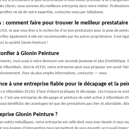
ise est le prestataire le plus recommandé si vous voulez procéder à un changement
es clients, nous sommes élu meilleure entreprise dans notre métier. Professionnel 
ur profiter ne de de notre expertise, contactez-nous par téléphone.
 : comment faire pour trouver le meilleur prestataire
45310, et que vous êtes à la recherche d’un bon prestataire pour la pose de peintu
Vérifiez également si elle est recommandée par les autres propriétaires. Il est é
z la société Glonin Peinture !
confier à Glonin Peinture
 éléments, mais aussi à votre demeure une seconde jeunesse et plus d’esthétique. Il
 de Villamblain, dans le 45310, notre entreprise peut vous proposer son savoir faire
environnement. Pour de plus amples informations, contactez — nous.
nce à une entreprise fiable pour le décapage et la pei
ets à Villamblain 45310, il faut d’abord pratiquez le décapage. Ces travaux ne so
ure. C’est une entreprise de décapage et peinture de volet active à Villamblain 
, vous bénéficiez des avantages tel que des prestations pas cher et abordable. Alor
reprise Glonin Peinture ?
des volets métalliques, notre entreprise est celle dont vous avez besoin si vous vo
sent nos équipes d’intervention nous permettent de vous garantir un travail impecc