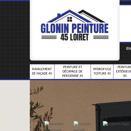
Et
PEINTURE ET
PEINTUR
RAVALEMENT
HYDROFUGE
DÉCAPAGE DE
EXTÉRIEU
DE FAÇADE 45
TOITURE 45
PERSIENNE 45
45