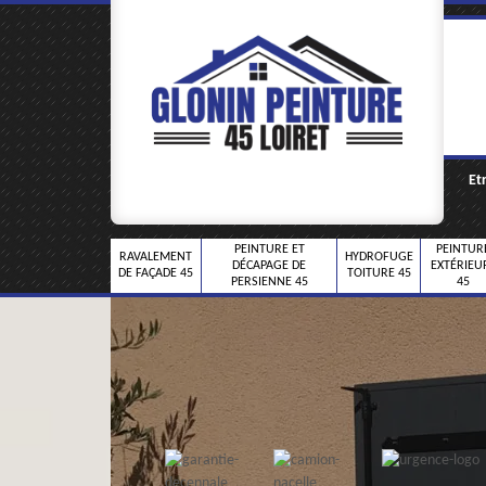
Et
PEINTURE ET
PEINTUR
RAVALEMENT
HYDROFUGE
DÉCAPAGE DE
EXTÉRIEU
DE FAÇADE 45
TOITURE 45
PERSIENNE 45
45