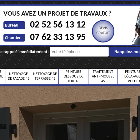
VOUS AVEZ UN PROJET DE TRAVAUX ?
02 52 56 13 12
Bureau
DEVIS
GRATUIT
07 62 33 13 95
Chantier
re rappelé immédiatement:
E
PEINTURE
TRAITEMENT
PEINTURE
NETTOYAGE
NETTOYAGE DE
RE
DESSOUS DE
ANTI-MOUSSE
DÉCAPAGE
DE FAÇADE 45
TERRASSE 45
TOIT 45
45
VOLET 