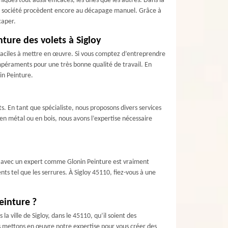
ques tout aussi efficaces, les unes que les autres. Dans la
res société procèdent encore au décapage manuel. Grâce à
caper.
nture des volets à Sigloy
s faciles à mettre en œuvre. Si vous comptez d’entreprendre
empéraments pour une très bonne qualité de travail. En
in Peinture.
. En tant que spécialiste, nous proposons divers services
 en métal ou en bois, nous avons l’expertise nécessaire
ion avec un expert comme Glonin Peinture est vraiment
ts tel que les serrures. À Sigloy 45110, fiez-vous à une
einture ?
a ville de Sigloy, dans le 45110, qu’il soient des
ous mettons en œuvre notre expertise pour vous créer des