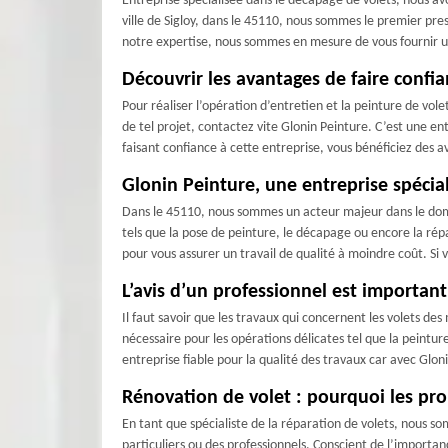
Entreprise spécialisée dans le décapage de volets, nous av
ville de Sigloy, dans le 45110, nous sommes le premier pr
notre expertise, nous sommes en mesure de vous fournir un
Découvrir les avantages de faire confia
Pour réaliser l’opération d’entretien et la peinture de vol
de tel projet, contactez vite Glonin Peinture. C’est une e
faisant confiance à cette entreprise, vous bénéficiez des a
Glonin Peinture, une entreprise spécial
Dans le 45110, nous sommes un acteur majeur dans le domain
tels que la pose de peinture, le décapage ou encore la répa
pour vous assurer un travail de qualité à moindre coût. Si
L’avis d’un professionnel est important
Il faut savoir que les travaux qui concernent les volets d
nécessaire pour les opérations délicates tel que la peintur
entreprise fiable pour la qualité des travaux car avec Glon
Rénovation de volet : pourquoi les prop
En tant que spécialiste de la réparation de volets, nous so
particuliers ou des professionnels. Conscient de l’importa