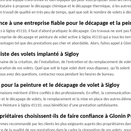
ons une équipe chevronnée et bien équipée qui peut vous proposer diverses techni
estataire à proposer le décapage chimique et le décapage thermique, si les aut
 travail de qualité en très peu de temps, quel que soit le nombre de volets à dé
nce à une entreprise fiable pour le décapage et la pei
ets à Sigloy 45110, il faut d’abord pratiquez le décapage. Ces travaux ne sont pa
ntreprise de décapage et peinture de volet active à Sigloy 45110 qui a tous les t
vantages tel que des prestations pas cher et abordable. Alors, faites appel à Glon
iste des volets implanté à Sigloy
e de la création, de l’installation, de l’entretien et du remplacement de volets
ration de vos volets. Quel que soit le type volet dont vous disposez, qu’ils soient
 vous avez des questions, contactez-nous pendant les heures de bureau.
 pour la peinture et le décapage de volet à Sigloy
es maisons méritent d’être confiés à des professionnels. En effet, la communicat
e et le décapage de volets, le remplacement et la mise en place des autres élémen
in Peinture à Sigloy 45110, vous bénéficiez d’une prestation satisfaisante.
riétaires choisissent-ils de faire confiance à Glonin P
mmes recommandé par les clients les plus exigeants auprès des propriétaires dans l
nce de la qualité de nos prestations dans le cadre la rénovation de vos volets, n