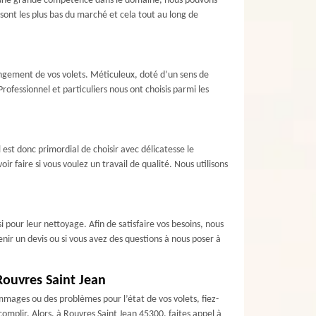
 d’une grande compétence dans le domaine, nous pouvons
 sont les plus bas du marché et cela tout au long de
angement de vos volets. Méticuleux, doté d’un sens de
ofessionnel et particuliers nous ont choisis parmi les
 est donc primordial de choisir avec délicatesse le
ir faire si vous voulez un travail de qualité. Nous utilisons
 pour leur nettoyage. Afin de satisfaire vos besoins, nous
enir un devis ou si vous avez des questions à nous poser à
 Rouvres Saint Jean
ommages ou des problèmes pour l’état de vos volets, fiez-
ccomplir. Alors, à Rouvres Saint Jean 45300, faites appel à