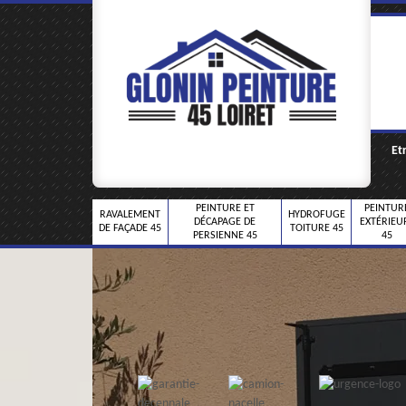
Et
PEINTURE ET
PEINTUR
RAVALEMENT
HYDROFUGE
DÉCAPAGE DE
EXTÉRIEU
DE FAÇADE 45
TOITURE 45
PERSIENNE 45
45