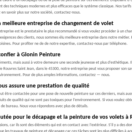
s le cadre d’un décapage ou de la pose de peinture sur ces éléments. Disposant
nt des techniques modernes et plus efficaces que le système classique. Nos tarifs
 en savoir plus sur notre société, contactez-nous.
 la meilleure entreprise de changement de volet
entreprise est le prestataire le plus recommandé si vous voulez procéder à un ch
exigences des clients, nous sommes élu meilleure entreprise dans notre métier. Pr
 voisines. Pour profiter ne de de notre expertise, contactez-nous par téléphone.
confier à Glonin Peinture
 éléments, mais aussi à votre demeure une seconde jeunesse et plus d’esthétique. Il
e de Rouvres Saint Jean, dans le 45300, notre entreprise peut vous proposer son savo
environnement. Pour de plus amples informations, contactez — nous.
ous assure une prestation de qualité
eut être contactée pour une pose de nouvelle peinture sur ces derniers, mais aussi
uits de qualité qui ne sont pas toxiques pour l’environnement. Si vous voulez obt
 de bureau. Nous vous répondons avec plus de détails.
putée pour le décapage et la peinture de vos volets à
ions, car ils sont des éléments qui est en contact avec l’extérieur. S’il y a des d
ue les travaux de peinture et décapage car ces tâches sont les plus difficiles à a