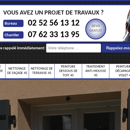
VOUS AVEZ UN PROJET DE TRAVAUX ?
02 52 56 13 12
Bureau
DEVIS
GRATUIT
07 62 33 13 95
Chantier
re rappelé immédiatement:
E
PEINTURE
TRAITEMENT
PEINTURE
NETTOYAGE
NETTOYAGE DE
RE
DESSOUS DE
ANTI-MOUSSE
DÉCAPAGE
DE FAÇADE 45
TERRASSE 45
TOIT 45
45
VOLET 