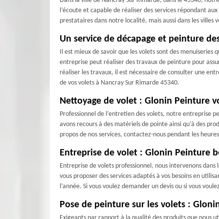
Dans la ville de Nancray Sur Rimarde, dans le 45340, notr
l’écoute et capable de réaliser des services répondant aux 
prestataires dans notre localité, mais aussi dans les villes
Un service de décapage et peinture de
Il est mieux de savoir que les volets sont des menuiseries
entreprise peut réaliser des travaux de peinture pour assur
réaliser les travaux, il est nécessaire de consulter une ent
de vos volets à Nancray Sur Rimarde 45340.
Nettoyage de volet : Glonin Peinture v
Professionnel de l’entretien des volets, notre entreprise p
avons recours à des matériels de pointe ainsi qu’à des prod
propos de nos services, contactez-nous pendant les heures
Entreprise de volet : Glonin Peinture b
Entreprise de volets professionnel, nous intervenons dan
vous proposer des services adaptés à vos besoins en utilisa
l’année. Si vous voulez demander un devis ou si vous voulez
Pose de peinture sur les volets : Gloni
Exigeants par rapport à la qualité des produits que nous ut