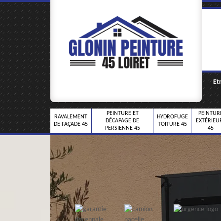
Et
PEINTURE ET
PEINTUR
RAVALEMENT
HYDROFUGE
DÉCAPAGE DE
EXTÉRIEU
DE FAÇADE 45
TOITURE 45
PERSIENNE 45
45