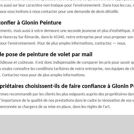
tons aussi sur leur caractère non-toxique pour l’environnement. Dans tous les cas
, nous vous invitons à nous contacter pour une demande de devis détaillé.
confier à Glonin Peinture
 éléments, mais aussi à votre demeure une seconde jeunesse et plus d’esthétique. Il
e de Nancray Sur Rimarde, dans le 45340, notre entreprise peut vous proposer son s
fs pour l’environnement. Pour de plus amples informations, contactez — nous.
de pose de peinture de volet par mail
stidieuse et coûteuse. Il est donc indispensable de comparer les prix pour savoir 
 voulez connaître les conditions tarifaires de notre entreprise, nos équipes de c
. Contactez-nous pour de plus amples informations.
riétaires choisissent-ils de faire confiance à Glonin P
ommes recommandé par les clients les plus exigeants auprès des propriétaires dans
e l’importance de la qualité de nos prestations dans le cadre la rénovation de vo
evronnée se chargera de sa mise en place, dans les règles de l’art.