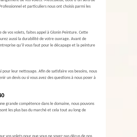
 changement de vos volets. Méticuleux, doté d’un sens de
ofessionnel et particuliers nous ont choisis parmi les
de vos volets, faites appel à Glonin Peinture. Cette
surez aussi la durabilité de votre ouvrage. Avant de
entreprise qu’il vous faut pour le décapage et la peinture
 pour leur nettoyage. Afin de satisfaire vos besoins, nous
enir un devis ou si vous avez des questions à nous poser à
40
 d’une grande compétence dans le domaine, nous pouvons
 sont les plus bas du marché et cela tout au long de
 sur vos volets pour que vous ne soyez pas déçus de nos