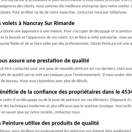
e entreprise est le prestataire le plus recommandé si vous voulez procéder à un
exigences des clients, nous sommes élu meilleure entreprise dans notre métier. Pr
 voisines. Pour profiter ne de de notre expertise, contactez-nous par téléphone.
s volets à Nancray Sur Rimarde
 qui donne une apparence à une maison. Pour s’occuper de décapage et la peinture 
er la beauté et l’apparence de vos volets. En se fiant à cette entreprise, vous as
reprise fiable et de se faire aider par des professionnels. Glonin Peinture est une 
ous assure une prestation de qualité
eut être contactée pour une pose de nouvelle peinture sur ces derniers, mais aussi
uits de qualité qui ne sont pas toxiques pour l’environnement. Si vous voulez obt
 de bureau. Nous vous répondons avec plus de détails.
énéficie de la confiance des propriétaires dans le 453
s le cadre d’un décapage ou de la pose de peinture sur ces éléments. Disposant
nt des techniques modernes et plus efficaces que le système classique. Nos tarifs
 en savoir plus sur notre société, contactez-nous.
n Peinture utilise des produits de qualité
ilisons, nous vérifions scrupuleusement les peintures qui doivent être appliquées