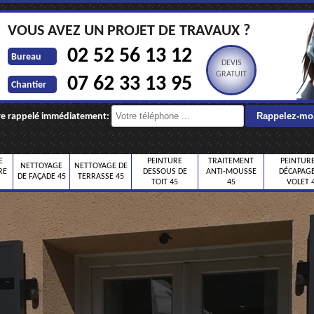
VOUS AVEZ UN PROJET DE TRAVAUX ?
02 52 56 13 12
Bureau
DEVIS
GRATUIT
07 62 33 13 95
Chantier
re rappelé immédiatement:
E
PEINTURE
TRAITEMENT
PEINTURE
NETTOYAGE
NETTOYAGE DE
RE
DESSOUS DE
ANTI-MOUSSE
DÉCAPAGE
DE FAÇADE 45
TERRASSE 45
TOIT 45
45
VOLET 