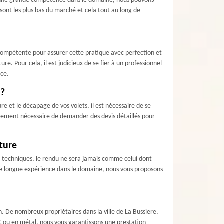
 d’une grande compétence dans le domaine, nous pouvons
 sont les plus bas du marché et cela tout au long de
 compétente pour assurer cette pratique avec perfection et
e. Pour cela, il est judicieux de se fier à un professionnel
ice.
 ?
re et le décapage de vos volets, il est nécessaire de se
galement nécessaire de demander des devis détaillés pour
nture
es techniques, le rendu ne sera jamais comme celui dont
’une longue expérience dans le domaine, nous vous proposons
. De nombreux propriétaires dans la ville de La Bussiere,
VC ou en métal, nous vous garantissons une prestation