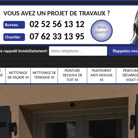
VOUS AVEZ UN PROJET DE TRAVAUX ?
02 52 56 13 12
Bureau
DEVIS
GRATUIT
07 62 33 13 95
Chantier
re rappelé immédiatement:
E
PEINTURE
TRAITEMENT
PEINTURE
NETTOYAGE
NETTOYAGE DE
RE
DESSOUS DE
ANTI-MOUSSE
DÉCAPAGE
DE FAÇADE 45
TERRASSE 45
TOIT 45
45
VOLET 