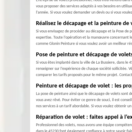
Entreprise de volets professionnel, nous intervenons dan
vous proposer des services adaptés à vos besoins en utilisa
l’année. Si vous voulez demander un devis ou si vous voulez
Réalisez le décapage et la peinture de 
Si vous envisagez de procéder au décapage et la Pose de p
expertise. Toute l’opération et la manœuvre concernant le d
comme Glonin Peinture si vous voulez avoir un meilleur résu
Pose de peinture et décapage de volets
Si vous êtes implanté dans la ville de La Bussiere, dans le
renseigner sur l’expérience de chaque société sollicitée. 
comparer les tarifs proposés pour le même projet. Contacte
Peinture et décapage de volet : les pro
La pose de peinture ainsi que le décapage de volets sont d
vous avez rêvé. Pour éviter ce genre de souci, il est cons
nos services à un tarif abordable. Si vous voulez obtenir u
Réparation de volet : faites appel à l’e
Professionnel des volets, nous avons une équipe compétent
dans le 45230 font également confiance à notre savoir-fair