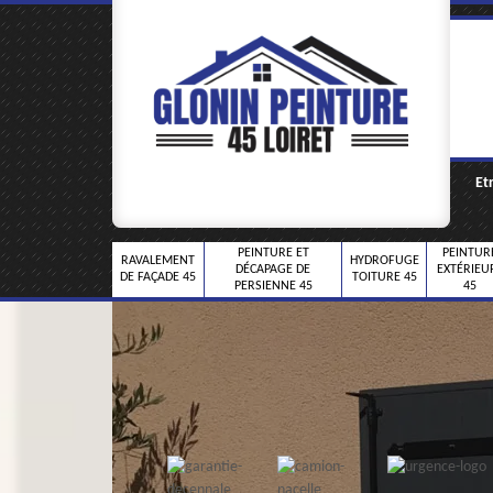
Et
PEINTURE ET
PEINTUR
RAVALEMENT
HYDROFUGE
DÉCAPAGE DE
EXTÉRIEU
DE FAÇADE 45
TOITURE 45
PERSIENNE 45
45