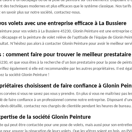
s le cadre d’un décapage ou de la pose de peinture sur ces éléments. Disposant
nt des techniques modernes et plus efficaces que le système classique. Nos tarifs
 en savoir plus sur notre société, contactez-nous.
vos volets avec une entreprise efficace à La Bussiere
einture pour vos volets à La Bussiere 45230, Glonin Peinture est une entreprise
écapage et la peinture de volet relève de l’aptitude de l’équipe de Glonin Peintur
ltat. N’hésitez pas alors à contacter Glonin Peinture pour avoir le meilleur serv
 : comment faire pour trouver le meilleur prestataire
 45230, et que vous êtes à la recherche d’un bon prestataire pour la pose de peintu
Vérifiez également si elle est recommandée par les autres propriétaires. Il est é
z la société Glonin Peinture !
priétaires choisissent de faire confiance à Glonin Pei
es corvées si vous ne savez pas vous y prendre. En plus si vous ne maîtrisez pas l
eillé de faire confiance à un professionnel comme notre entreprise. Disposant d
n devis détaillé, contactez nos chargés de clientèle pendant les heures de bureau.
xpertise de la société Glonin Peinture
e qui peut être contactée pour une pose de volets, mais aussi pour son entretien
e pour assurer la réparation de leurs volets. Que les vôtres soient en bois, en P