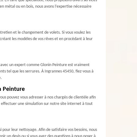
. En tant que spécialiste, nous proposons divers services
 en métal ou en bois, nous avons l’expertise nécessaire
tretien et le changement de volets. Si vous voulez les
créant les modèles de vos rêves et en procédant à leur
ion avec un expert comme Glonin Peinture est vraiment
nts tel que les serrures. À Ingrannes 45450, fiez-vous à
e.
n Peinture
 vous pouvez vous adresser à nos chargés de clientèle afin
effectuer une simulation sur notre site internet à tout
 pour leur nettoyage. Afin de satisfaire vos besoins, nous
enir un devis ou si vous avez des questions à nous poser à