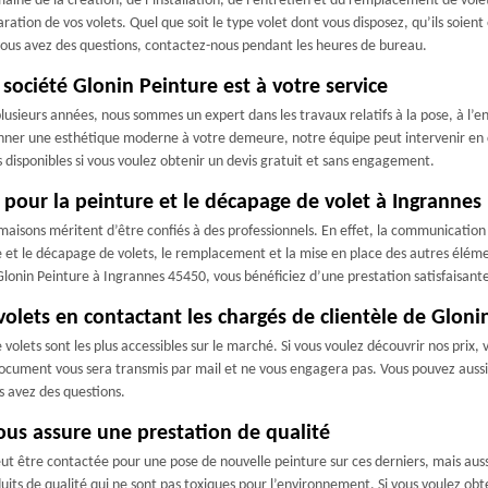
e de la création, de l’installation, de l’entretien et du remplacement de volets
ration de vos volets. Quel que soit le type volet dont vous disposez, qu’ils soient
 vous avez des questions, contactez-nous pendant les heures de bureau.
société Glonin Peinture est à votre service
usieurs années, nous sommes un expert dans les travaux relatifs à la pose, à l’en
onner une esthétique moderne à votre demeure, notre équipe peut intervenir en 
isponibles si vous voulez obtenir un devis gratuit et sans engagement.
 pour la peinture et le décapage de volet à Ingrannes
es maisons méritent d’être confiés à des professionnels. En effet, la communicat
re et le décapage de volets, le remplacement et la mise en place des autres éléme
 Glonin Peinture à Ingrannes 45450, vous bénéficiez d’une prestation satisfaisant
olets en contactant les chargés de clientèle de Gloni
 volets sont les plus accessibles sur le marché. Si vous voulez découvrir nos prix,
 document vous sera transmis par mail et ne vous engagera pas. Vous pouvez aussi 
s avez des questions.
ous assure une prestation de qualité
eut être contactée pour une pose de nouvelle peinture sur ces derniers, mais aussi
uits de qualité qui ne sont pas toxiques pour l’environnement. Si vous voulez obt