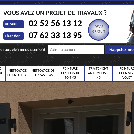
VOUS AVEZ UN PROJET DE TRAVAUX ?
02 52 56 13 12
Bureau
DEVIS
GRATUIT
07 62 33 13 95
Chantier
re rappelé immédiatement:
E
PEINTURE
TRAITEMENT
PEINTURE
NETTOYAGE
NETTOYAGE DE
RE
DESSOUS DE
ANTI-MOUSSE
DÉCAPAGE
DE FAÇADE 45
TERRASSE 45
TOIT 45
45
VOLET 