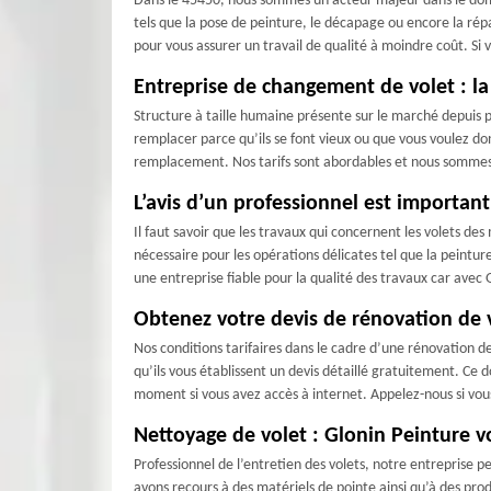
Dans le 45450, nous sommes un acteur majeur dans le domain
tels que la pose de peinture, le décapage ou encore la répa
pour vous assurer un travail de qualité à moindre coût. Si
Entreprise de changement de volet : la 
Structure à taille humaine présente sur le marché depuis pl
remplacer parce qu’ils se font vieux ou que vous voulez d
remplacement. Nos tarifs sont abordables et nous sommes d
L’avis d’un professionnel est important
Il faut savoir que les travaux qui concernent les volets d
nécessaire pour les opérations délicates tel que la peintu
une entreprise fiable pour la qualité des travaux car avec
Obtenez votre devis de rénovation de v
Nos conditions tarifaires dans le cadre d’une rénovation de
qu’ils vous établissent un devis détaillé gratuitement. Ce
moment si vous avez accès à internet. Appelez-nous si vou
Nettoyage de volet : Glonin Peinture v
Professionnel de l’entretien des volets, notre entreprise p
avons recours à des matériels de pointe ainsi qu’à des prod