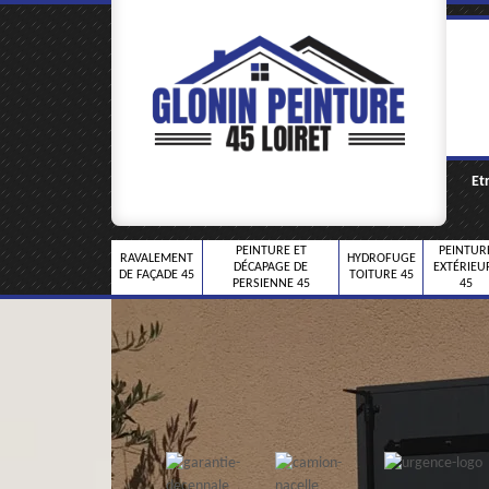
Et
PEINTURE ET
PEINTUR
RAVALEMENT
HYDROFUGE
DÉCAPAGE DE
EXTÉRIEU
DE FAÇADE 45
TOITURE 45
PERSIENNE 45
45