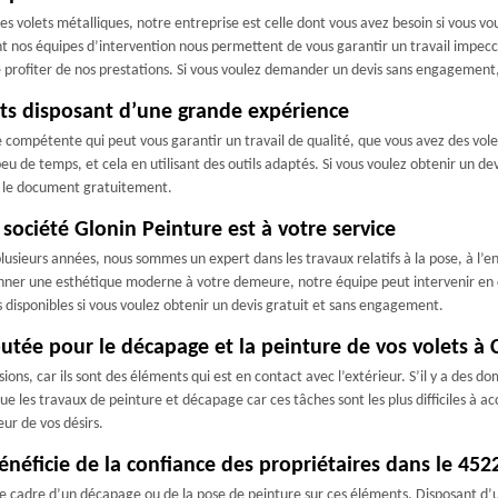
des volets métalliques, notre entreprise est celle dont vous avez besoin si vous vo
sent nos équipes d’intervention nous permettent de vous garantir un travail impecc
de profiter de nos prestations. Si vous voulez demander un devis sans engagement
ets disposant d’une grande expérience
 compétente qui peut vous garantir un travail de qualité, que vous avez des vol
peu de temps, et cela en utilisant des outils adaptés. Si vous voulez obtenir un de
s le document gratuitement.
société Glonin Peinture est à votre service
usieurs années, nous sommes un expert dans les travaux relatifs à la pose, à l’en
onner une esthétique moderne à votre demeure, notre équipe peut intervenir en 
isponibles si vous voulez obtenir un devis gratuit et sans engagement.
éputée pour le décapage et la peinture de vos volets 
ions, car ils sont des éléments qui est en contact avec l’extérieur. S’il y a des d
que les travaux de peinture et décapage car ces tâches sont les plus difficiles à 
ur de vos désirs.
énéficie de la confiance des propriétaires dans le 452
s le cadre d’un décapage ou de la pose de peinture sur ces éléments. Disposant