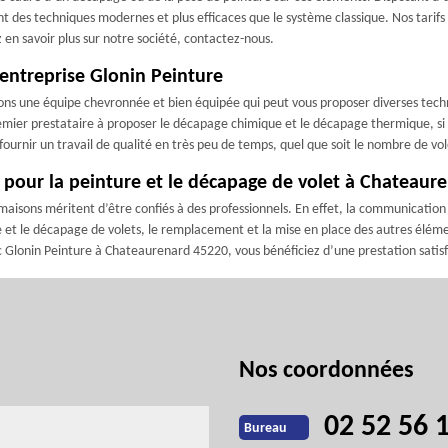
nt des techniques modernes et plus efficaces que le système classique. Nos tarifs
 en savoir plus sur notre société, contactez-nous.
l’entreprise Glonin Peinture
ons une équipe chevronnée et bien équipée qui peut vous proposer diverses techni
emier prestataire à proposer le décapage chimique et le décapage thermique, s
urnir un travail de qualité en très peu de temps, quel que soit le nombre de vol
t pour la peinture et le décapage de volet à Chateaur
es maisons méritent d’être confiés à des professionnels. En effet, la communicat
re et le décapage de volets, le remplacement et la mise en place des autres élém
ec Glonin Peinture à Chateaurenard 45220, vous bénéficiez d’une prestation satis
Nos coordonnées
02 52 56 
Bureau