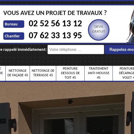
VOUS AVEZ UN PROJET DE TRAVAUX ?
02 52 56 13 12
Bureau
DEVIS
GRATUIT
07 62 33 13 95
Chantier
re rappelé immédiatement:
E
PEINTURE
TRAITEMENT
PEINTURE
NETTOYAGE
NETTOYAGE DE
RE
DESSOUS DE
ANTI-MOUSSE
DÉCAPAGE
DE FAÇADE 45
TERRASSE 45
TOIT 45
45
VOLET 