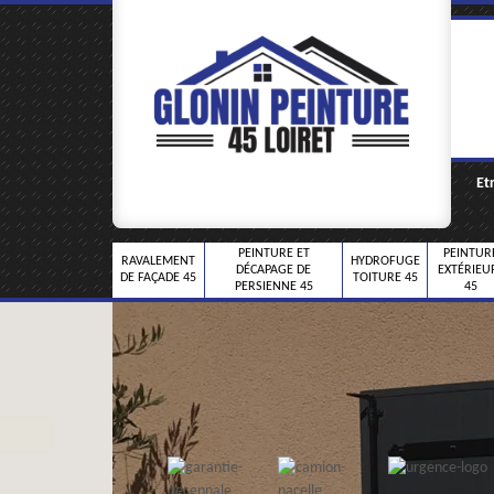
Et
PEINTURE ET
PEINTUR
RAVALEMENT
HYDROFUGE
DÉCAPAGE DE
EXTÉRIEU
DE FAÇADE 45
TOITURE 45
PERSIENNE 45
45