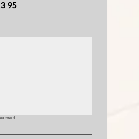
13 95
eaurenard