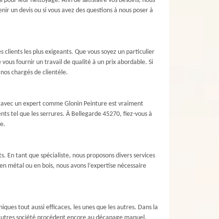
 pour leur nettoyage. Afin de satisfaire vos besoins, nous
enir un devis ou si vous avez des questions à nous poser à
 clients les plus exigeants. Que vous soyez un particulier
vous fournir un travail de qualité à un prix abordable. Si
nos chargés de clientèle.
ion avec un expert comme Glonin Peinture est vraiment
nts tel que les serrures. À Bellegarde 45270, fiez-vous à
e.
. En tant que spécialiste, nous proposons divers services
 en métal ou en bois, nous avons l’expertise nécessaire
ques tout aussi efficaces, les unes que les autres. Dans la
s autres société procèdent encore au décapage manuel.