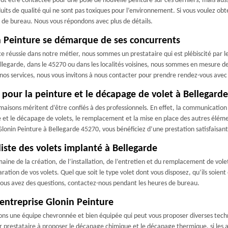
eut être contactée pour une pose de nouvelle peinture sur ces derniers, mais aussi
uits de qualité qui ne sont pas toxiques pour l’environnement. Si vous voulez obt
 de bureau. Nous vous répondons avec plus de détails.
in Peinture se démarque de ses concurrents
 réussie dans notre métier, nous sommes un prestataire qui est plébiscité par les
ellegarde, dans le 45270 ou dans les localités voisines, nous sommes en mesure de 
nos services, nous vous invitons à nous contacter pour prendre rendez-vous avec 
 pour la peinture et le décapage de volet à Bellegarde
es maisons méritent d’être confiés à des professionnels. En effet, la communicat
re et le décapage de volets, le remplacement et la mise en place des autres éléme
 Glonin Peinture à Bellegarde 45270, vous bénéficiez d’une prestation satisfaisant
iste des volets implanté à Bellegarde
e de la création, de l’installation, de l’entretien et du remplacement de volets
ration de vos volets. Quel que soit le type volet dont vous disposez, qu’ils soient
 vous avez des questions, contactez-nous pendant les heures de bureau.
l’entreprise Glonin Peinture
ons une équipe chevronnée et bien équipée qui peut vous proposer diverses techni
er prestataire à proposer le décapage chimique et le décapage thermique, si le