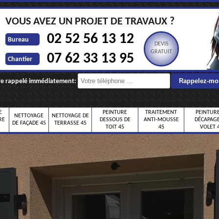
VOUS AVEZ UN PROJET DE TRAVAUX ?
02 52 56 13 12
Bureau
DEVIS
GRATUIT
07 62 33 13 95
Chantier
re rappelé immédiatement:
E
PEINTURE
TRAITEMENT
PEINTURE
NETTOYAGE
NETTOYAGE DE
RE
DESSOUS DE
ANTI-MOUSSE
DÉCAPAGE
DE FAÇADE 45
TERRASSE 45
TOIT 45
45
VOLET 