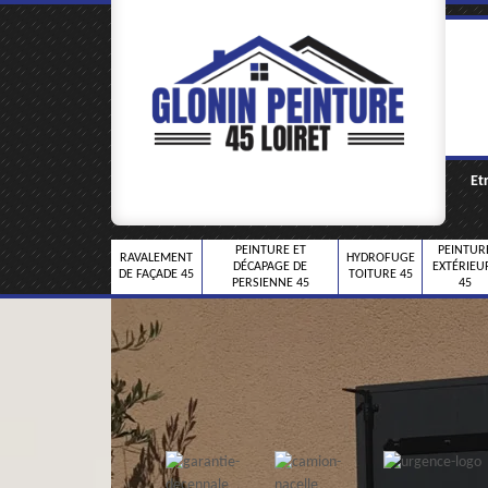
Et
PEINTURE ET
PEINTUR
RAVALEMENT
HYDROFUGE
DÉCAPAGE DE
EXTÉRIEU
DE FAÇADE 45
TOITURE 45
PERSIENNE 45
45