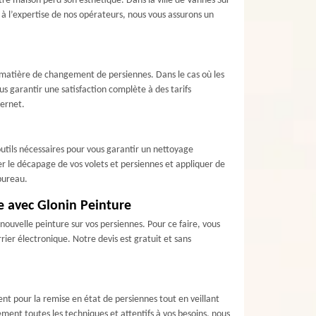
otre maison perd son esthétique. Dans la ville de Vannes Sur
 à l’expertise de nos opérateurs, nous vous assurons un
n matière de changement de persiennes. Dans le cas où les
 garantir une satisfaction complète à des tarifs
ternet.
outils nécessaires pour vous garantir un nettoyage
r le décapage de vos volets et persiennes et appliquer de
 bureau.
ne avec Glonin Peinture
nouvelle peinture sur vos persiennes. Pour ce faire, vous
ier électronique. Notre devis est gratuit et sans
nt pour la remise en état de persiennes tout en veillant
ment toutes les techniques et attentifs à vos besoins, nous