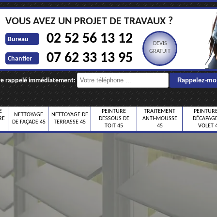
VOUS AVEZ UN PROJET DE TRAVAUX ?
02 52 56 13 12
Bureau
DEVIS
GRATUIT
07 62 33 13 95
Chantier
re rappelé immédiatement:
E
PEINTURE
TRAITEMENT
PEINTURE
NETTOYAGE
NETTOYAGE DE
RE
DESSOUS DE
ANTI-MOUSSE
DÉCAPAGE
DE FAÇADE 45
TERRASSE 45
TOIT 45
45
VOLET 