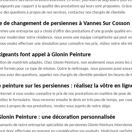
 présentent des détériorations avancées. En effet, plus elles se dégradent plus v
xigeants par rapport à la qualité des prestations qui leurs sont proposées. Grâce
ez des questions à propos de nos services, contactez nos chargés de clientèle.
ise de changement de persiennes à Vannes Sur Cosson
mes une entreprise qui a choisi d’offrir des prestations d’une grande qualité e
pour moderniser votre résidence, nous avons une équipe compétente qui peut vous
vous voulez effectuer une simulation pour connaître nos prix, visitez notre site in
xigeants font appel à Glonin Peinture
sation de matériels adaptés. Chez Glonin Peinture, non seulement nous avons les 
nt formés pour ce type de mission. Outre le nettoyage, nous pouvons aussi assure
i vous avez des questions, appelez nos chargés de clientèle pendant les heures de
einture sur les persiennes : réalisez la vôtre en lig
ternet si vous voulez connaître le prix de nos prestations en matière de pose de 
ez le formulaire. Vous recevrez ensuite le devis en très peu de temps, par courr
ons à propos de nos prestations, rendez-vous auprès de notre siège.
Glonin Peinture : une décoration personnalisée
enants de notre entreprise spécialiste de persiennes Glonin Peinture intervienne
est donc effectuée en prenant en considération vos souhaits. Maîtrisant parfaite