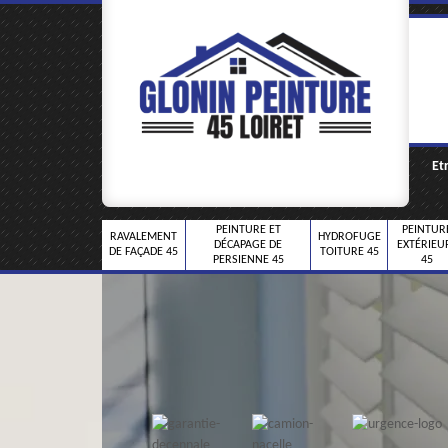
Et
PEINTURE ET
PEINTUR
RAVALEMENT
HYDROFUGE
DÉCAPAGE DE
EXTÉRIEU
DE FAÇADE 45
TOITURE 45
PERSIENNE 45
45