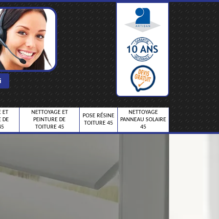
 ET
NETTOYAGE ET
NETTOYAGE
POSE RÉSINE
 DE
PEINTURE DE
PANNEAU SOLAIRE
TOITURE 45
45
TOITURE 45
45