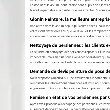
La remise en état de vos persiennes s’imposent si celles-ci
Cosson dans le 45510, nous intervenons auprès de clients e
travail impeccable à la hauteur de vos attentes. Si vous av
Glonin Peinture, la meilleure entrepr
Implantée dans le 45510 depuis plusieurs années, nous som
vôtres sont détériorées ou que vous voulez les remplacer 
abordables. Si vous voulez découvrir nos réalisations ou si 
Nettoyage de persiennes : les clients e
La réussite du nettoyage des persiennes repose sur l’utili
impeccable, mais en plus nous avons des opérateurs qui so
nouvelles peintures à des tarifs défiant la concurrence. S
Demande de devis peinture de pose de p
Nous proposons aujourd’hui une simulation sur notre site in
remplissez les informations demandées et vous nous soumett
engagement. Si vous voulez avoir de plus amples informati
Remise en état de vos persiennes par 
Après avoir procédé au décapage des persiennes, les interv
au respect de vos exigences. La décoration des persiennes 