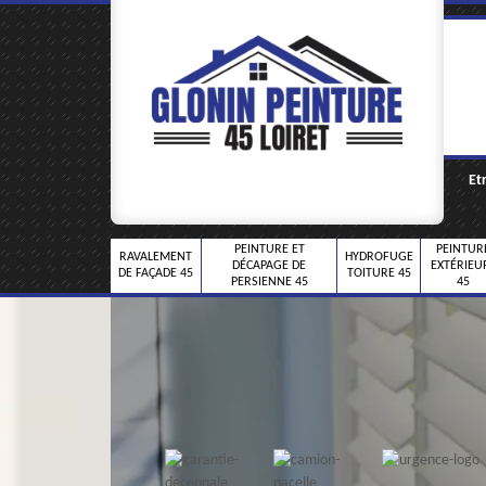
Et
PEINTURE ET
PEINTUR
RAVALEMENT
HYDROFUGE
DÉCAPAGE DE
EXTÉRIEU
DE FAÇADE 45
TOITURE 45
PERSIENNE 45
45