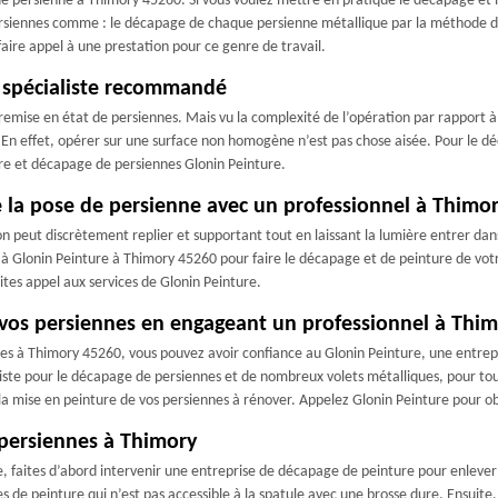
 persienne à Thimory 45260. Si vous voulez mettre en pratique le décapage et la t
persiennes comme : le décapage de chaque persienne métallique par la méthode 
aire appel à une prestation pour ce genre de travail.
n spécialiste recommandé
emise en état de persiennes. Mais vu la complexité de l’opération par rapport à l
n effet, opérer sur une surface non homogène n’est pas chose aisée. Pour le déc
ture et décapage de persiennes Glonin Peinture.
e la pose de persienne avec un professionnel à Thimor
on peut discrètement replier et supportant tout en laissant la lumière entrer da
z à Glonin Peinture à Thimory 45260 pour faire le décapage et de peinture de v
ites appel aux services de Glonin Peinture.
e vos persiennes en engageant un professionnel à Thi
nes à Thimory 45260, vous pouvez avoir confiance au Glonin Peinture, une entrepr
ialiste pour le décapage de persiennes et de nombreux volets métalliques, pour to
 la mise en peinture de vos persiennes à rénover. Appelez Glonin Peinture pour ob
 persiennes à Thimory
 faites d’abord intervenir une entreprise de décapage de peinture pour enlever la
 de peinture qui n’est pas accessible à la spatule avec une brosse dure. Ensuite, 