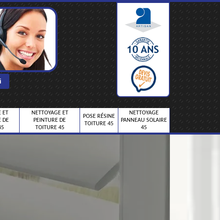
 ET
NETTOYAGE ET
NETTOYAGE
POSE RÉSINE
 DE
PEINTURE DE
PANNEAU SOLAIRE
TOITURE 45
45
TOITURE 45
45