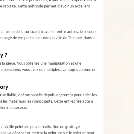
einture de vos persiennes, il faut voir les experts dans le
de sablage. Cette méthode permet d’avoir un excellent
a forme de la surface à travailler entre autres, le recours
apage de vos persiennes dans la ville de Thimory, dans le
y ?
ns la pièce. Vous obtenez une manipulation et une
otre persienne, vous avez de multiples avantages comme un
mory
ise fiable, opérationnelle depuis longtemps pour aider les
us les matériaux les composants. Cette entreprise apte à
tenir ce service.
 vieille peinture puis la réalisation du grattage
elle va décaper et mettre la peinture sur le volet et peut