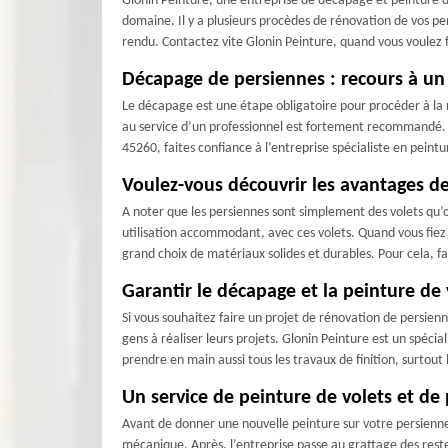
Glonin Peinture, une entreprise de décapage et peinture de
domaine. Il y a plusieurs procèdes de rénovation de vos 
rendu. Contactez vite Glonin Peinture, quand vous voulez f
Décapage de persiennes : recours à u
Le décapage est une étape obligatoire pour procéder à la r
au service d’un professionnel est fortement recommandé. E
45260, faites confiance à l’entreprise spécialiste en pein
Voulez-vous découvrir les avantages d
A noter que les persiennes sont simplement des volets qu’
utilisation accommodant, avec ces volets. Quand vous fie
grand choix de matériaux solides et durables. Pour cela, fa
Garantir le décapage et la peinture d
Si vous souhaitez faire un projet de rénovation de persien
gens à réaliser leurs projets. Glonin Peinture est un spéc
prendre en main aussi tous les travaux de finition, surtout
Un service de peinture de volets et de
Avant de donner une nouvelle peinture sur votre persienne,
mécanique. Après, l’entreprise passe au grattage des restes