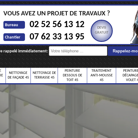
VOUS AVEZ UN PROJET DE TRAVAUX ?
02 52 56 13 12
Bureau
DEVIS
GRATUIT
07 62 33 13 95
Chantier
re rappelé immédiatement:
E
PEINTURE
TRAITEMENT
PEINTURE
NETTOYAGE
NETTOYAGE DE
RE
DESSOUS DE
ANTI-MOUSSE
DÉCAPAGE
DE FAÇADE 45
TERRASSE 45
TOIT 45
45
VOLET 