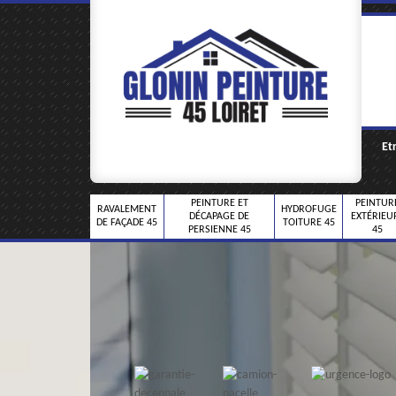
Et
PEINTURE ET
PEINTUR
RAVALEMENT
HYDROFUGE
DÉCAPAGE DE
EXTÉRIEU
DE FAÇADE 45
TOITURE 45
PERSIENNE 45
45