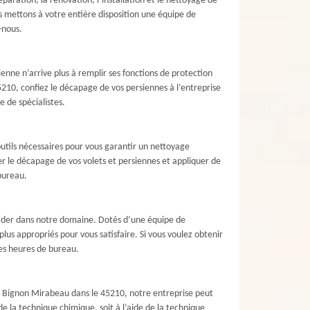
paration, la rénovation, l’installation et le nettoyage de
s mettons à votre entière disposition une équipe de
-nous.
nne n’arrive plus à remplir ses fonctions de protection
45210, confiez le décapage de vos persiennes à l’entreprise
 de spécialistes.
outils nécessaires pour vous garantir un nettoyage
r le décapage de vos volets et persiennes et appliquer de
 bureau.
eader dans notre domaine. Dotés d’une équipe de
us appropriés pour vous satisfaire. Si vous voulez obtenir
les heures de bureau.
Le Bignon Mirabeau dans le 45210, notre entreprise peut
e la technique chimique, soit à l’aide de la technique