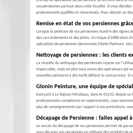
Entreprise spécialiste de persiennes, en activité dans la v
vos persiennes partout dans cette localité. Si vous décide
professionnels qualifiés et chevronnés. Pour obtenir un de
Remise en état de vos persiennes grâc
Lorsque la peinture de vos persiennes montre des signes de
des raccordements et des joints. Un risque d’infiltration d
spécialiste de persiennes dénommée Glonin Peinture. Vos 
Nettoyage de persiennes : les clients e
La réussite du nettoyage des persiennes repose sur l’utili
impeccable, mais en plus nous avons des opérateurs qui so
nouvelles peintures à des tarifs défiant la concurrence. S
Glonin Peinture, une équipe de spéciali
Exerçant à Le Bignon Mirabeau, dans le 45210, depuis un 
professionnels compétents et expérimentés, nous sommes apt
plus de renseignements par rapport à nos prestations, vou
Décapage de Persienne : faites appel à
Le succès du décapage de vos persiennes permet de garantir
vous décaper vos persiennes en utilisant des produits de qu