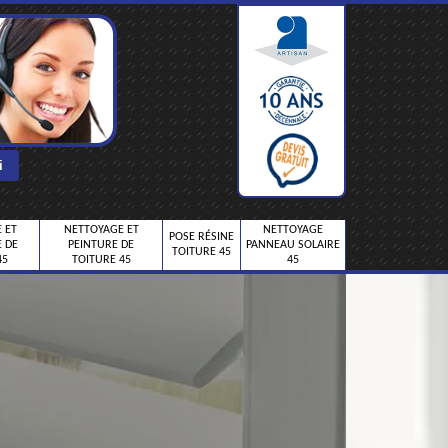
 ET
NETTOYAGE ET
NETTOYAGE
POSE RÉSINE
 DE
PEINTURE DE
PANNEAU SOLAIRE
TOITURE 45
45
TOITURE 45
45