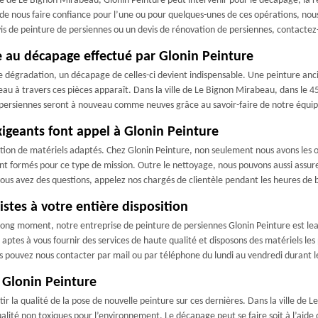
ille de Le Bignon Mirabeau, Glonin Peinture peut intervenir pour le décapage, la ré
z de nous faire confiance pour l’une ou pour quelques-unes de ces opérations, nou
vis de peinture de persiennes ou un devis de rénovation de persiennes, contactez
e au décapage effectué par Glonin Peinture
 dégradation, un décapage de celles-ci devient indispensable. Une peinture ancie
’eau à travers ces pièces apparaît. Dans la ville de Le Bignon Mirabeau, dans le 
persiennes seront à nouveau comme neuves grâce au savoir-faire de notre équipe
xigeants font appel à Glonin Peinture
sation de matériels adaptés. Chez Glonin Peinture, non seulement nous avons les 
nt formés pour ce type de mission. Outre le nettoyage, nous pouvons aussi assure
i vous avez des questions, appelez nos chargés de clientèle pendant les heures de
stes à votre entière disposition
long moment, notre entreprise de peinture de persiennes Glonin Peinture est l
es à vous fournir des services de haute qualité et disposons des matériels les pl
s pouvez nous contacter par mail ou par téléphone du lundi au vendredi durant 
 Glonin Peinture
 la qualité de la pose de nouvelle peinture sur ces dernières. Dans la ville de 
alité non toxiques pour l’environnement. Le décapage peut se faire soit à l’aide d