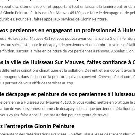
on peut discrètement replier et supportant tout en laissant la lumière entrer da
 à Glonin Peinture à Huisseau Sur Mauves 45130 pour faire le décapage et de pei
rables. Pour cela, faites appel aux services de Glonin Peinture.
e vos persiennes en engageant un professionnel à Hui
nnes à Huisseau Sur Mauves 45130, vous pouvez avoir confiance au Glonin Peinture
ure est un spécialiste pour le décapage de persiennes et de nombreux volets métal
 finition, surtout la mise en peinture de vos persiennes à rénover. Appelez Gloni
s la ville de Huisseau Sur Mauves, faites confiance à 
 différentes conditions climatiques et la pollution. Des entretiens doivent avoir 
compagnons dans le choix de la peinture qui vous convient. Chevronnée et compét
s permet de vous offrir des services au top.
 le décapage et peinture de vos persiennes à Huissea
 persienne à Huisseau Sur Mauves 45130. Si vous voulez mettre en pratique le déc
novation de vos persiennes comme : le décapage de chaque persienne métallique 
vous voulez faire appel à une prestation pour ce genre de travail.
z l’entreprise Glonin Peinture
 présentent des détériorations avancées. En effet, plus elles se dégradent plus v