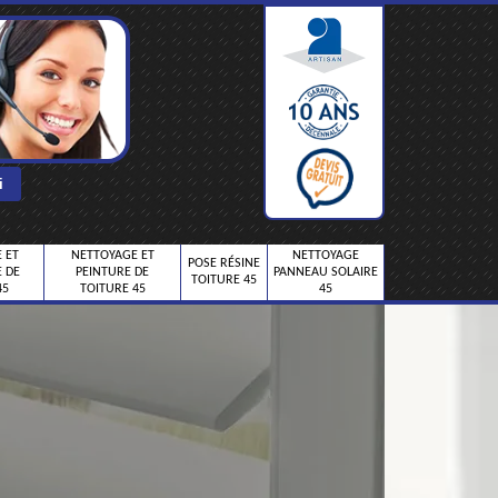
 ET
NETTOYAGE ET
NETTOYAGE
POSE RÉSINE
 DE
PEINTURE DE
PANNEAU SOLAIRE
TOITURE 45
45
TOITURE 45
45