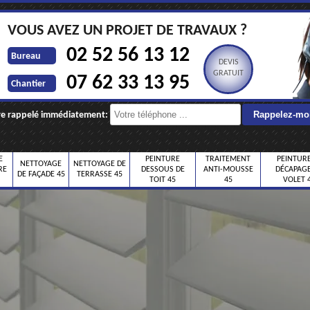
VOUS AVEZ UN PROJET DE TRAVAUX ?
02 52 56 13 12
Bureau
DEVIS
GRATUIT
07 62 33 13 95
Chantier
re rappelé immédiatement:
E
PEINTURE
TRAITEMENT
PEINTURE
NETTOYAGE
NETTOYAGE DE
RE
DESSOUS DE
ANTI-MOUSSE
DÉCAPAGE
DE FAÇADE 45
TERRASSE 45
TOIT 45
45
VOLET 