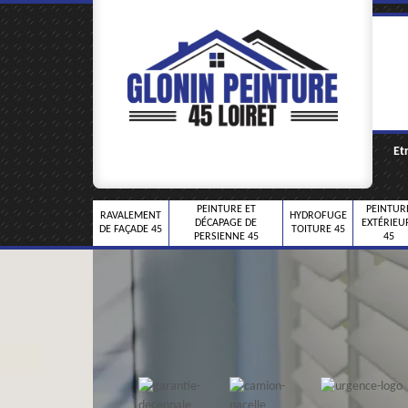
Et
PEINTURE ET
PEINTUR
RAVALEMENT
HYDROFUGE
DÉCAPAGE DE
EXTÉRIEU
DE FAÇADE 45
TOITURE 45
PERSIENNE 45
45