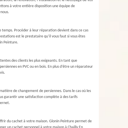
aration, la rénovation, l’installation et le nettoyage de vos
ettons à votre entière disposition une équipe de
-nous.
e temps. Procéder à leur réparation devient dans ce cas
stations est le prestataire qu’il vous faut si vous êtes
in Peinture.
ntes des clients les plus exigeants. En tant que
 persiennes en PVC ou en bois. En plus d’être un réparateur
vis.
n matière de changement de persiennes. Dans le cas où les
 garantir une satisfaction complète à des tarifs
ternet.
 offrir du cachet à votre maison. Glonin Peinture permet de
nner un cachet personnel à votre maison à Chailly En