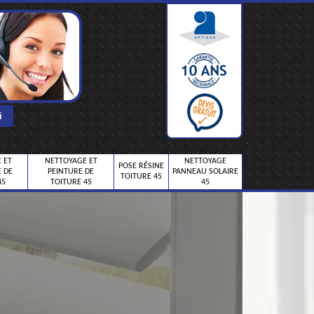
 ET
NETTOYAGE ET
NETTOYAGE
POSE RÉSINE
 DE
PEINTURE DE
PANNEAU SOLAIRE
TOITURE 45
45
TOITURE 45
45