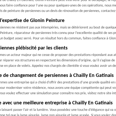
lle de Chailly En Gatinais, Glonin Peinture peut intervenir pour le décapage, la rép
 nous faire confiance pour l’une ou pour quelques-unes de ces opérations, nous m
vis de peinture de persiennes ou un devis de rénovation de persiennes, contactez
l’expertise de Glonin Peinture
rsiennes ne résistent pas aux intempéries, mais se détériorent au bout de quelqu
 Peinture, réparateur de persiennes très connu pour l’excellente qualité de ses pre
d’un budget assez serré. Pour un résultat hors du commun, faites confiance à Glon
ennes plébiscité par les clients
es un acteur majeur qui ne cesse de proposer des prestations répondant aux atte
 réparer vos structures en respectant les dimensions d’origine, qu’il s’agisse de
en place de volets. Appelez nos chargés de clientèle si vous voulez avoir un de
se de changement de persiennes à Chailly En Gatinais
mes une entreprise qui a choisi d’offrir des prestations d’une grande qualité e
pour moderniser votre résidence, nous avons une équipe compétente qui peut vous
vous voulez effectuer une simulation pour connaître nos prix, visitez notre site in
avec une meilleure entreprise à Chailly En Gatinais
n laissant passer l’air et la lumière. Vous possédez une touche d’élégance qui va
enne tel que la lame ajourée, lame non ajourée et lame arasée. Si vous voulez do