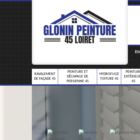
Et
PEINTURE ET
PEINTUR
RAVALEMENT
HYDROFUGE
DÉCAPAGE DE
EXTÉRIEU
DE FAÇADE 45
TOITURE 45
PERSIENNE 45
45