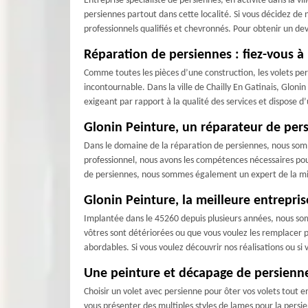
Entreprise spécialiste de persiennes, en activité dans la vi
persiennes partout dans cette localité. Si vous décidez de
professionnels qualifiés et chevronnés. Pour obtenir un de
Réparation de persiennes : fiez-vous à 
Comme toutes les pièces d’une construction, les volets pe
incontournable. Dans la ville de Chailly En Gatinais, Glonin
exigeant par rapport à la qualité des services et dispose 
Glonin Peinture, un réparateur de persi
Dans le domaine de la réparation de persiennes, nous somm
professionnel, nous avons les compétences nécessaires pour
de persiennes, nous sommes également un expert de la mise 
Glonin Peinture, la meilleure entrepri
Implantée dans le 45260 depuis plusieurs années, nous som
vôtres sont détériorées ou que vous voulez les remplacer 
abordables. Si vous voulez découvrir nos réalisations ou si 
Une peinture et décapage de persienne 
Choisir un volet avec persienne pour ôter vos volets tout e
vous présenter des multiples styles de lames pour la persi