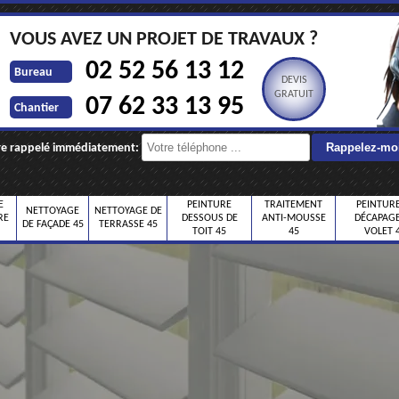
VOUS AVEZ UN PROJET DE TRAVAUX ?
02 52 56 13 12
Bureau
DEVIS
GRATUIT
07 62 33 13 95
Chantier
re rappelé immédiatement:
E
PEINTURE
TRAITEMENT
PEINTURE
NETTOYAGE
NETTOYAGE DE
RE
DESSOUS DE
ANTI-MOUSSE
DÉCAPAGE
DE FAÇADE 45
TERRASSE 45
TOIT 45
45
VOLET 