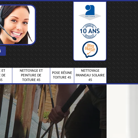
 ET
NETTOYAGE ET
NETTOYAGE
POSE RÉSINE
 DE
PEINTURE DE
PANNEAU SOLAIRE
TOITURE 45
45
TOITURE 45
45