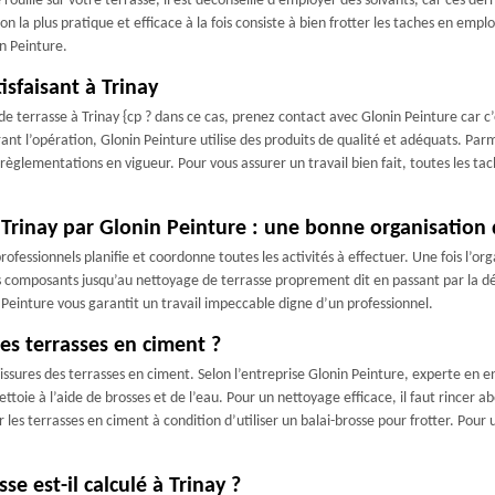
ouille sur votre terrasse, il est déconseillé d’employer des solvants, car ces derni
ion la plus pratique et efficace à la fois consiste à bien frotter les taches en emp
in Peinture.
isfaisant à Trinay
de terrasse à Trinay {cp ? dans ce cas, prenez contact avec Glonin Peinture car c
l’opération, Glonin Peinture utilise des produits de qualité et adéquats. Parmi l
 règlementations en vigueur. Pour vous assurer un travail bien fait, toutes les t
 Trinay par Glonin Peinture : une bonne organisation 
fessionnels planifie et coordonne toutes les activités à effectuer. Une fois l’org
t ses composants jusqu’au nettoyage de terrasse proprement dit en passant par la d
 Peinture vous garantit un travail impeccable digne d’un professionnel.
les terrasses en ciment ?
issures des terrasses en ciment. Selon l’entreprise Glonin Peinture, experte en ent
ettoie à l’aide de brosses et de l’eau. Pour un nettoyage efficace, il faut rincer
les terrasses en ciment à condition d’utiliser un balai-brosse pour frotter. Pour
e est-il calculé à Trinay ?