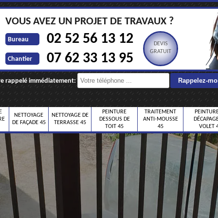
VOUS AVEZ UN PROJET DE TRAVAUX ?
02 52 56 13 12
Bureau
DEVIS
GRATUIT
07 62 33 13 95
Chantier
re rappelé immédiatement:
E
PEINTURE
TRAITEMENT
PEINTURE
NETTOYAGE
NETTOYAGE DE
RE
DESSOUS DE
ANTI-MOUSSE
DÉCAPAGE
DE FAÇADE 45
TERRASSE 45
TOIT 45
45
VOLET 