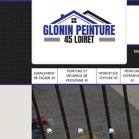
Et
PEINTURE ET
PEINTUR
RAVALEMENT
HYDROFUGE
DÉCAPAGE DE
EXTÉRIEU
DE FAÇADE 45
TOITURE 45
PERSIENNE 45
45