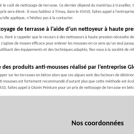
ir le coût de nettoyage de terrasse. Ce dernier dépend du matériau à travailler, 
e prix sera élevé. Si vous habitez à Trinay, dans le 45410, faites appel à l’entrepri
u’elle applique, n’hésitez pas à la contacter.
oyage de terrasse à l’aide d’un nettoyeur à haute pre
, tient à rappeler que le recours à des nettoyeurs à haute pression nécessite des 
l s’agisse de moyen efficace pour enlever les mousses en ce sens qu’un seul passa
utilisant des équipements et des techniques adaptés, fiez-vous à la société de ré
 des produits anti-mousses réalisé par l’entreprise G
er sur les terrasses en béton alors que ces algues sont des facteurs de détériorat
ti-mousses est fortement recommandé d’autant plus que cette méthode est écolo
5410, faites appel à Glonin Peinture pour un prix de nettoyage de terrasse en bé
Nos coordonnées