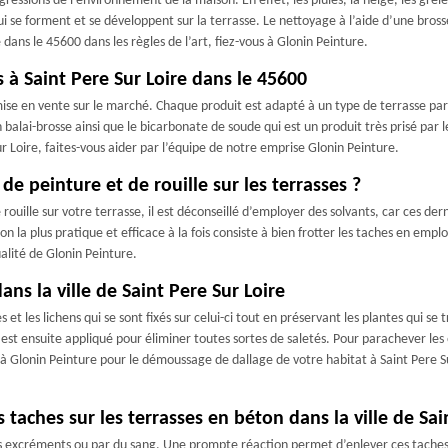
gressions de l’environnement de la maison. En effet, les pluies, la neige, les grêl
 qui se forment et se développent sur la terrasse. Le nettoyage à l’aide d’une bross
ans le 45600 dans les règles de l’art, fiez-vous à Glonin Peinture.
 à Saint Pere Sur Loire dans le 45600
se en vente sur le marché. Chaque produit est adapté à un type de terrasse parti
n balai-brosse ainsi que le bicarbonate de soude qui est un produit très prisé par l
ur Loire, faites-vous aider par l’équipe de notre emprise Glonin Peinture.
e peinture et de rouille sur les terrasses ?
ouille sur votre terrasse, il est déconseillé d’employer des solvants, car ces derni
ion la plus pratique et efficace à la fois consiste à bien frotter les taches en emp
ualité de Glonin Peinture.
ns la ville de Saint Pere Sur Loire
et les lichens qui se sont fixés sur celui-ci tout en préservant les plantes qui s
é est ensuite appliqué pour éliminer toutes sortes de saletés. Pour parachever les
 à Glonin Peinture pour le démoussage de dallage de votre habitat à Saint Pere Su
taches sur les terrasses en béton dans la ville de Sai
des excréments ou par du sang. Une prompte réaction permet d’enlever ces taches