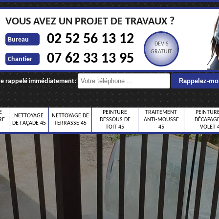
VOUS AVEZ UN PROJET DE TRAVAUX ?
02 52 56 13 12
Bureau
DEVIS
GRATUIT
07 62 33 13 95
Chantier
re rappelé immédiatement:
E
PEINTURE
TRAITEMENT
PEINTURE
NETTOYAGE
NETTOYAGE DE
RE
DESSOUS DE
ANTI-MOUSSE
DÉCAPAGE
DE FAÇADE 45
TERRASSE 45
TOIT 45
45
VOLET 