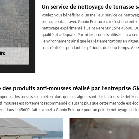
Un service de nettoyage de terrasse sa
Voulez-vous bénéficier d’un meilleur service de nettoyage
prenez contact avec Glonin Peinture car c’est une entre
nettoyage expérimenté à Saint Pere Sur Loire 45600. Dura
qualité et adéquats. Parmi les produits utilisés, il y a ce
l’environnement ainsi que les règlementations en vigueur.
sont réalisées pendant les périodes de beau temps. Alors
 des produits anti-mousses réalisé par l’entreprise G
er sur les terrasses en béton alors que ces algues sont des facteurs de détériorat
ti-mousses est fortement recommandé d’autant plus que cette méthode est écolo
ire, dans le 45600, faites appel à Glonin Peinture pour un prix de nettoyage de t