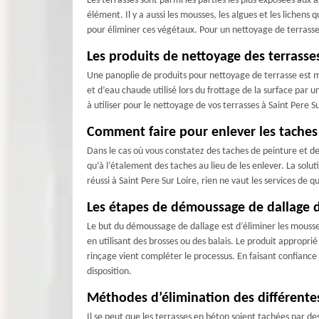
Les terrasses sont parmi les parties les plus exposées aux a
élément. Il y a aussi les mousses, les algues et les lichens
pour éliminer ces végétaux. Pour un nettoyage de terrasse d
Les produits de nettoyage des terrasses
Une panoplie de produits pour nettoyage de terrasse est mi
et d’eau chaude utilisé lors du frottage de la surface par u
à utiliser pour le nettoyage de vos terrasses à Saint Pere S
Comment faire pour enlever les taches d
Dans le cas où vous constatez des taches de peinture et de r
qu’à l’étalement des taches au lieu de les enlever. La solut
réussi à Saint Pere Sur Loire, rien ne vaut les services de q
Les étapes de démoussage de dallage da
Le but du démoussage de dallage est d’éliminer les mousses 
en utilisant des brosses ou des balais. Le produit appropri
rinçage vient compléter le processus. En faisant confiance
disposition.
Méthodes d’élimination des différentes 
Il se peut que les terrasses en béton soient tachées par 