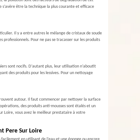
es, la pollution sont des facteurs de dégradation de cet
e s’avère être la technique la plus courante et efficace
culier. Il y a entre autres le mélange de cristaux de soude
es professionnels. Pour ne pas se tracasser sur les produits
ers sont nocifs. D’autant plus, leur utilisation n’aboutit
loyant des produits pour les lessives. Pour un nettoyage
e trouvent autour. Il faut commencer par nettoyer la surface
 opérations, des produits anti-mousses sont étalés et un
r Loire, vous avez le meilleur prestataire à votre
nt Pere Sur Loire
 facilement en utilisant de l’eau et une éponge ou encore