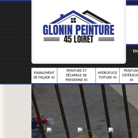
Et
PEINTURE ET
PEINTUR
RAVALEMENT
HYDROFUGE
DÉCAPAGE DE
EXTÉRIEU
DE FAÇADE 45
TOITURE 45
PERSIENNE 45
45