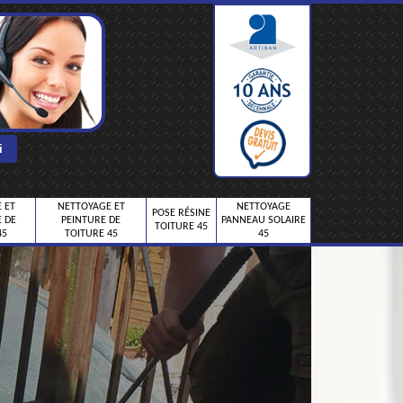
 ET
NETTOYAGE ET
NETTOYAGE
POSE RÉSINE
 DE
PEINTURE DE
PANNEAU SOLAIRE
TOITURE 45
45
TOITURE 45
45