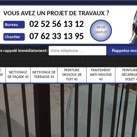
VOUS AVEZ UN PROJET DE TRAVAUX ?
02 52 56 13 12
Bureau
DEVIS
GRATUIT
07 62 33 13 95
Chantier
re rappelé immédiatement:
E
PEINTURE
TRAITEMENT
PEINTURE
NETTOYAGE
NETTOYAGE DE
RE
DESSOUS DE
ANTI-MOUSSE
DÉCAPAGE
DE FAÇADE 45
TERRASSE 45
TOIT 45
45
VOLET 