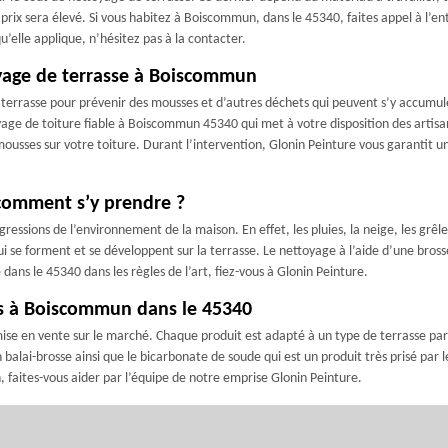
le prix sera élevé. Si vous habitez à Boiscommun, dans le 45340, faites appel à l’en
u’elle applique, n’hésitez pas à la contacter.
yage de terrasse à Boiscommun
terrasse pour prévenir des mousses et d’autres déchets qui peuvent s’y accumuler
oyage de toiture fiable à Boiscommun 45340 qui met à votre disposition des artis
ousses sur votre toiture. Durant l’intervention, Glonin Peinture vous garantit un
 comment s’y prendre ?
gressions de l’environnement de la maison. En effet, les pluies, la neige, les grêl
 qui se forment et se développent sur la terrasse. Le nettoyage à l’aide d’une bross
ans le 45340 dans les règles de l’art, fiez-vous à Glonin Peinture.
es à Boiscommun dans le 45340
se en vente sur le marché. Chaque produit est adapté à un type de terrasse parti
n balai-brosse ainsi que le bicarbonate de soude qui est un produit très prisé par l
, faites-vous aider par l’équipe de notre emprise Glonin Peinture.