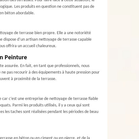
ion des terrasses. Pour faire face à cette situation, le
gique. Les produits en question ne constituent pas de
 en béton abordable.
toyage de terrasse bien propre. Elle a une notoriété
e dispose d’un artisan nettoyage de terrasse capable
us offrira un accueil chaleureux.
in Peinture
e assurée. En fait, en tant que professionnels, nous
 ne pas recourir à des équipements à haute pression pour
ouvent à proximité de la terrasse.
 car c’est une entreprise de nettoyage de terrasse fiable
s. Parmi les produits utilisés, il y a ceux qui sont
tes les taches sont réalisées pendant les périodes de beau
terrasse en béton ou en ciment ou en pierre, et de la