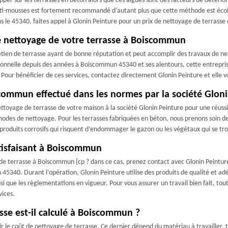
er sur les terrasses en béton alors que ces algues sont des facteurs de détériorat
ti-mousses est fortement recommandé d’autant plus que cette méthode est écolo
 le 45340, faites appel à Glonin Peinture pour un prix de nettoyage de terrasse
le nettoyage de votre terrasse à Boiscommun
etien de terrasse ayant de bonne réputation et peut accomplir des travaux de net
onnelle depuis des années à Boiscommun 45340 et ses alentours, cette entrepris
Pour bénéficier de ces services, contactez directement Glonin Peinture et elle vo
commun effectué dans les normes par la société Glon
ttoyage de terrasse de votre maison à la société Glonin Peinture pour une réussit
des de nettoyage. Pour les terrasses fabriquées en béton, nous prenons soin de
e produits corrosifs qui risquent d’endommager le gazon ou les végétaux qui se tr
atisfaisant à Boiscommun
de terrasse à Boiscommun {cp ? dans ce cas, prenez contact avec Glonin Peinture
0. Durant l’opération, Glonin Peinture utilise des produits de qualité et adéquat
i que les règlementations en vigueur. Pour vous assurer un travail bien fait, tou
vices.
sse est-il calculé à Boiscommun ?
ir le coût de nettoyage de terrasse. Ce dernier dépend du matériau à travailler, 