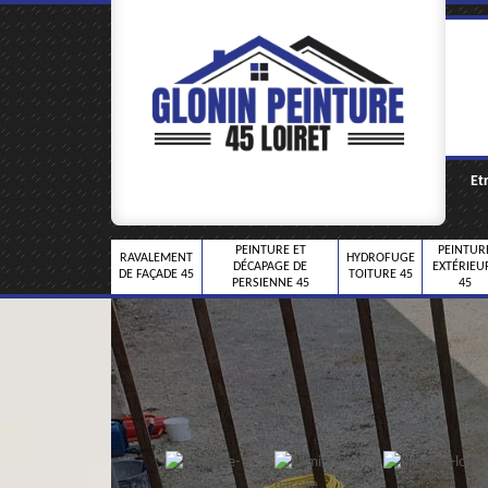
Et
PEINTURE ET
PEINTUR
RAVALEMENT
HYDROFUGE
DÉCAPAGE DE
EXTÉRIEU
DE FAÇADE 45
TOITURE 45
PERSIENNE 45
45