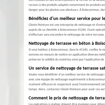
Des mousses et des lichens peuvent se former et se développ
recours à des produits adaptés notamment les produits an
danger pour les plantes aux alentours. À Boiscommun, dans
Bénéficiez d’un meilleur service pour 
Glonin Peinture est une entreprise de nettoyage et d’entr
auprès de sa clientèle à Boiscommun 45340. Etant opérati
d’effectuer sans encombre le nettoyage de votre terrasse. 
Nettoyage de terrasse en béton à Bois
Si vous habitez à Boiscommun, dans le 45340, confiez le ne
sommes en mesure de mettre en application diverses métho
préserver la solidité du matériau ainsi que l’application d
Un service de nettoyage de terrasse s
Voulez-vous bénéficier d’un meilleur service de nettoyage 
avec une équipe de nettoyage expérimenté à Boiscommun 4534
vraiment efficaces et respectent aussi l’environnement ains
temps. Alors, contactez Glonin Peinture pour avoir ces ser
Comment le prix de nettoyage de terra
Les opérations à réaliser doivent être évaluées pour obten